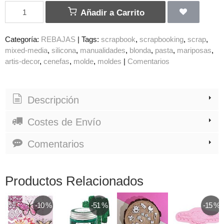
Añadir a Carrito
Categoría:
REBAJAS
|
Tags:
scrapbook
scrapbooking
scrap
mixed-media
silicona
manualidades
blonda
pasta
mariposas
artis-decor
cenefas
molde
moldes
|
Comentarios
Descripción
Costes de Envío
Comentarios
Productos Relacionados
-10 %
-51 %
-15 %