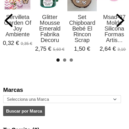
Servilleta
Glitter
Set
Msad-37
Garden Of
Mousse
Chipboard
Molde
Joy
Emerald
Bebé El
Silicona
Ambiente
Fabrika
Rincon
Formas
Decoru
Scrap
Artis...
0,32 €
0,35 €
2,75 €
1,50 €
2,64 €
5,60 €
3,10 €
Marcas