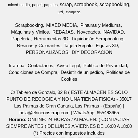
scrap
scrapbook
scrapbooking
papel
mixed-media
papeles
set
stamperia
Scrapbooking
MIXED MEDIA
Pinturas y Mediums
Máquinas y Vinilos
REBAJAS
Novedades
NAVIDAD
Papelería
Herramientas 3D
Liquidación Scrapbooking
Resinas y Colorantes
Tarjeta Regalo
Figuras 3D
PERSONALIZADOS
DIY DECORACION
Ir arriba
Contáctanos
Aviso Legal
Política de Privacidad
Condiciones de Compra
Desistir de un pedido
Políticas de
Cookies
C/ Tablero de Gonzalo, 92 B ( ESTE ALMACEN ES SOLO
PUNTO DE RECOGIDA Y NO UNA TIENDA FISICA) - 35017
Las Palmas de Gran Canaria, Las Palmas - (España) |
hola@elrinconscrap.com |
WhatsApp: 655493665
Horario:
ONLINE: 24 HORAS / ALMACEN: ( CONTACTAR
SIEMPRE ANTES ) DE LUNES A VIERNES DE 16:00 A 18:00
(*) Precios con Impuestos incluidos