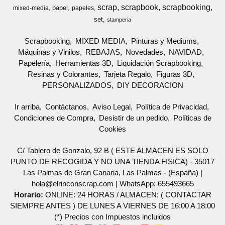
scrap
scrapbook
scrapbooking
papel
mixed-media
papeles
set
stamperia
Scrapbooking
MIXED MEDIA
Pinturas y Mediums
Máquinas y Vinilos
REBAJAS
Novedades
NAVIDAD
Papelería
Herramientas 3D
Liquidación Scrapbooking
Resinas y Colorantes
Tarjeta Regalo
Figuras 3D
PERSONALIZADOS
DIY DECORACION
Ir arriba
Contáctanos
Aviso Legal
Política de Privacidad
Condiciones de Compra
Desistir de un pedido
Políticas de
Cookies
C/ Tablero de Gonzalo, 92 B ( ESTE ALMACEN ES SOLO
PUNTO DE RECOGIDA Y NO UNA TIENDA FISICA) - 35017
Las Palmas de Gran Canaria, Las Palmas - (España) |
hola@elrinconscrap.com |
WhatsApp: 655493665
Horario:
ONLINE: 24 HORAS / ALMACEN: ( CONTACTAR
SIEMPRE ANTES ) DE LUNES A VIERNES DE 16:00 A 18:00
(*) Precios con Impuestos incluidos