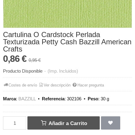
Cartulina O Cardstock Perlada
Texturizada Petty Cash Bazzill American
Crafts
0,86 €
0,95 €
Producto Disponible
-
(Imp. Incluidos)
Costes de envío
Ver descripción
Hacer pregunta
Marca
:
BAZZILL
•
Referencia
:
302106
•
Peso
:
30 g
Añadir a Carrito