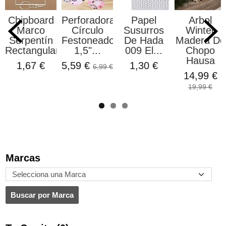
Chipboard
Perforadora
Papel
Arbol
Marco
Círculo
Susurros
Winter
Serpentín
Festoneado
De Hada
Madera De
Rectangular
1,5"...
009 El...
Chopo
Hausa
1,67 €
5,59 €
1,30 €
6,99 €
14,99 €
19,99 €
Marcas