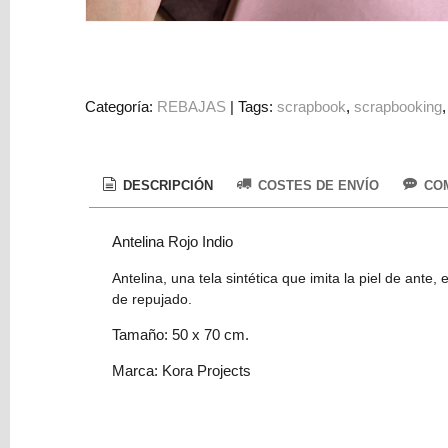
Colorantes
Tarjeta
Regalo
Figuras
Categoría:
REBAJAS
|
Tags:
scrapbook
scrapbooking
3D
PERSONALIZADOS
DESCRIPCIÓN
COSTES DE ENVÍO
COM
DIY
DECORACION
Antelina Rojo Indio
Marcas
Antelina, una tela sintética que imita la piel de ant
de repujado.
Tamaño: 50 x 70 cm.
Marca: Kora Projects
Tu
Carrito