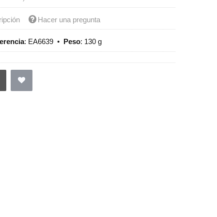
ripción
Hacer una pregunta
erencia
:
EA6639
•
Peso
:
130 g