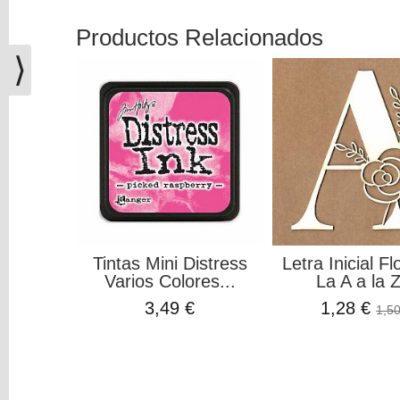
(0)
Productos Relacionados
El
carrito
⟩
de
la
compra
está
vacío
Redes
Sociales
Tintas Mini Distress
Letra Inicial Fl
Instagram
Varios Colores...
La A a la Z
3,49 €
1,28 €
1,50
Facebook
Youtube