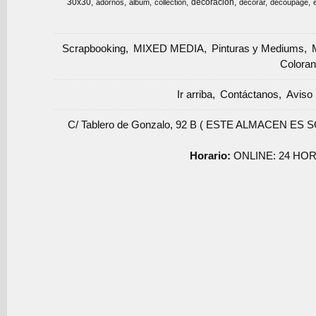
30x30
decoracion
adornos
album
collection
decorar
decoupage
Scrapbooking
MIXED MEDIA
Pinturas y Mediums
Coloran
Ir arriba
Contáctanos
Aviso 
C/ Tablero de Gonzalo, 92 B ( ESTE ALMACEN ES 
Horario:
ONLINE: 24 HOR