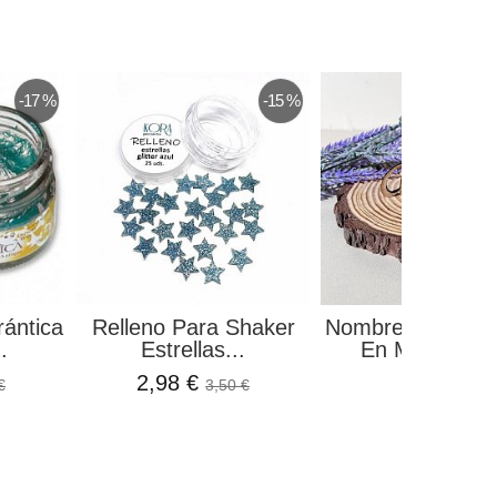
-17 %
-15 %
rántica
Relleno Para Shaker
Nombre Personal
.
Estrellas...
En Madera El.
2,98 €
2,99 €
€
3,50 €