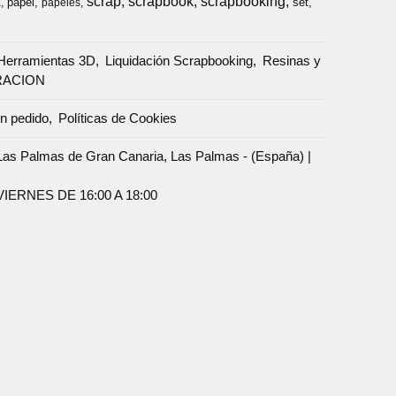
scrap
scrapbook
scrapbooking
papel
set
a
papeles
Herramientas 3D
Liquidación Scrapbooking
Resinas y
RACION
un pedido
Políticas de Cookies
Palmas de Gran Canaria, Las Palmas - (España) |
ERNES DE 16:00 A 18:00