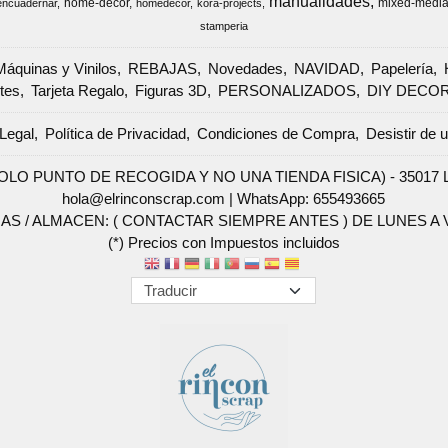
manualidades
home-decor
mixed-medi
encuadernar
homedecor
kora-projects
stamperia
Máquinas y Vinilos
REBAJAS
Novedades
NAVIDAD
Papelería
tes
Tarjeta Regalo
Figuras 3D
PERSONALIZADOS
DIY DECO
Legal
Política de Privacidad
Condiciones de Compra
Desistir de 
SOLO PUNTO DE RECOGIDA Y NO UNA TIENDA FISICA) - 35017 Las 
hola@elrinconscrap.com |
WhatsApp: 655493665
AS / ALMACEN: ( CONTACTAR SIEMPRE ANTES ) DE LUNES A VI
(*) Precios con Impuestos incluidos