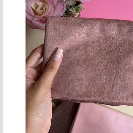
y
Mediums
Máquinas
y
Vinilos
REBAJAS
Novedades
NAVIDAD
Papelería
Herramientas
3D
Liquidación
Scrapbooking
Resinas
y