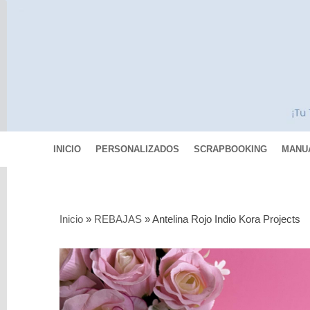
INICIO
PERSONALIZADOS
SCRAPBOOKING
MANU
Categorías
Inicio
»
REBAJAS
»
Antelina Rojo Indio Kora Projects
Scrapbooking
MIXED
MEDIA
Pinturas