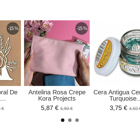
-15 %
-15 %
oral De
Antelina Rosa Crepe
Cera Antigua Ce
...
Kora Projects
Turquoise..
5,87 €
3,75 €
 €
6,90 €
4,50 