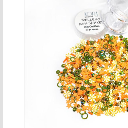
y
Mediums
Máquinas
y
Vinilos
REBAJAS
Novedades
NAVIDAD
Papelería
Herramientas
3D
Liquidación
Scrapbooking
Resinas
y