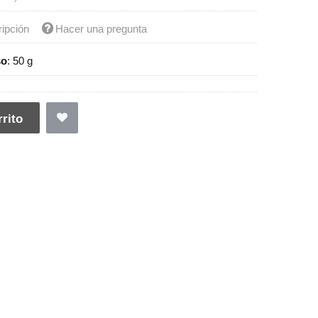
ripción
Hacer una pregunta
so
:
50 g
rito