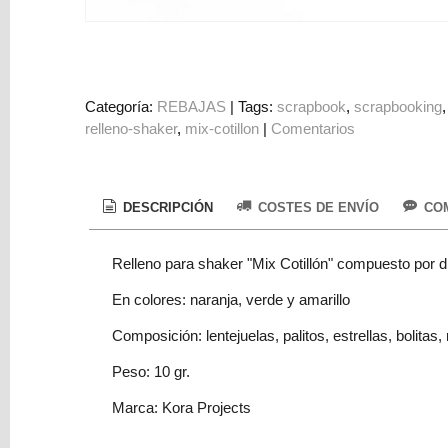
Colorantes
Tarjeta
Regalo
Figuras
Categoría:
REBAJAS
|
Tags:
scrapbook
scrapbooking
relleno-shaker
mix-cotillon
|
Comentarios
3D
PERSONALIZADOS
DIY
DESCRIPCIÓN
COSTES DE ENVÍO
COM
DECORACION
Relleno para shaker "Mix Cotillón" compuesto por 
Marcas
En colores: naranja, verde y amarillo
Composición: lentejuelas, palitos, estrellas, bolitas
Peso: 10 gr.
Marca: Kora Projects
Tu
Carrito