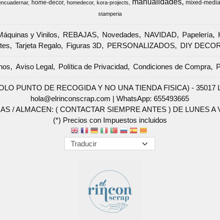
manualidades
home-decor
mixed-medi
encuadernar
homedecor
kora-projects
stamperia
Máquinas y Vinilos
REBAJAS
Novedades
NAVIDAD
Papelería
tes
Tarjeta Regalo
Figuras 3D
PERSONALIZADOS
DIY DECO
nos
Aviso Legal
Política de Privacidad
Condiciones de Compra
P
SOLO PUNTO DE RECOGIDA Y NO UNA TIENDA FISICA) - 35017 Las 
hola@elrinconscrap.com |
WhatsApp: 655493665
AS / ALMACEN: ( CONTACTAR SIEMPRE ANTES ) DE LUNES A VI
(*) Precios con Impuestos incluidos