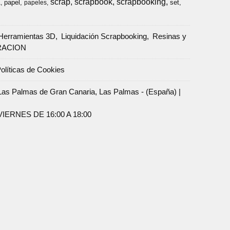
scrap
scrapbook
scrapbooking
papel
set
a
papeles
Herramientas 3D
Liquidación Scrapbooking
Resinas y
RACION
olíticas de Cookies
Palmas de Gran Canaria, Las Palmas - (España) |
ERNES DE 16:00 A 18:00