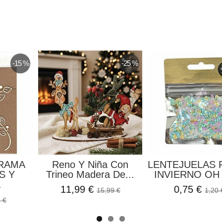
-15 %
-25 %
 RAMA
Reno Y Niña Con
LENTEJUELAS 
S Y
Trineo Madera De...
INVIERNO OH 
.
11,99 €
0,75 €
15,99 €
1,20 
 €