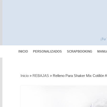
INICIO
PERSONALIZADOS
SCRAPBOOKING
MANU
Categorías
Inicio
»
REBAJAS
»
Relleno Para Shaker Mix Cotillón 
Scrapbooking
MIXED
MEDIA
Pinturas