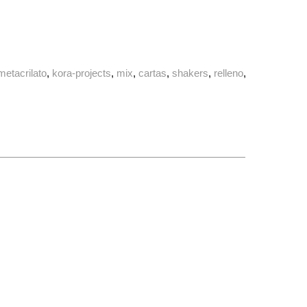
metacrilato
kora-projects
mix
cartas
shakers
relleno