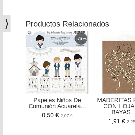
(0)
El
carrito
⟩
Productos Relacionados
de
la
-76 %
compra
está
vacío
Redes
Sociales
Instagram
Papeles Niños De
MADERITAS
Comunión Acuarela...
CON HOJA
Facebook
BAYAS..
0,50 €
2,07 €
1,91 €
2,25
Youtube