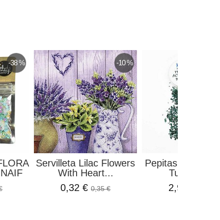
-38 %
-10 %
FLORA
Servilleta Lilac Flowers
Pepitas Acrílicas
NAIF
With Heart...
Turquesa...
0,32 €
2,98 €
€
0,35 €
3,50 €