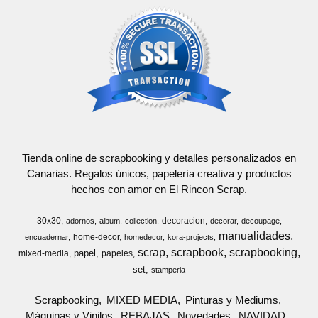
Tienda online de scrapbooking y detalles personalizados en
Canarias. Regalos únicos, papelería creativa y productos
hechos con amor en El Rincon Scrap.
30x30
decoracion
adornos
album
collection
decorar
decoupage
manualidades
home-decor
encuadernar
homedecor
kora-projects
scrap
scrapbook
scrapbooking
papel
mixed-media
papeles
set
stamperia
Scrapbooking
MIXED MEDIA
Pinturas y Mediums
Máquinas y Vinilos
REBAJAS
Novedades
NAVIDAD