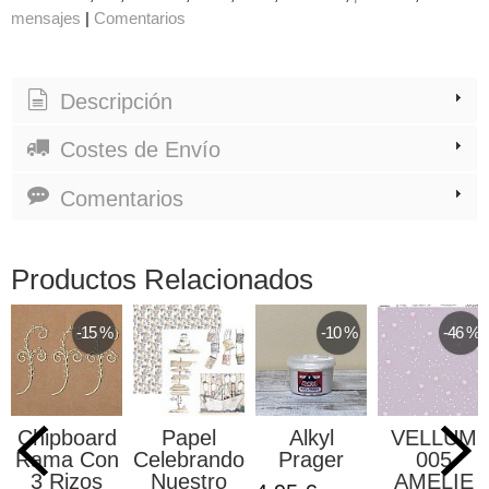
mensajes
|
Comentarios
Descripción
Costes de Envío
Comentarios
Productos Relacionados
-15 %
-10 %
-46 %
Chipboard
Papel
Alkyl
VELLUM
Rama Con
Celebrando
Prager
005
3 Rizos
Nuestro
AMELIE