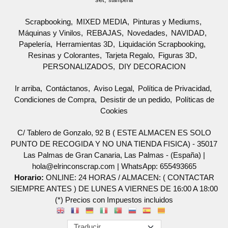
stamperia
Scrapbooking
MIXED MEDIA
Pinturas y Mediums
Máquinas y Vinilos
REBAJAS
Novedades
NAVIDAD
Papelería
Herramientas 3D
Liquidación Scrapbooking
Resinas y Colorantes
Tarjeta Regalo
Figuras 3D
PERSONALIZADOS
DIY DECORACION
Ir arriba
Contáctanos
Aviso Legal
Política de Privacidad
Condiciones de Compra
Desistir de un pedido
Políticas de
Cookies
C/ Tablero de Gonzalo, 92 B ( ESTE ALMACEN ES SOLO
PUNTO DE RECOGIDA Y NO UNA TIENDA FISICA) - 35017
Las Palmas de Gran Canaria, Las Palmas - (España) |
hola@elrinconscrap.com |
WhatsApp: 655493665
Horario:
ONLINE: 24 HORAS / ALMACEN: ( CONTACTAR
SIEMPRE ANTES ) DE LUNES A VIERNES DE 16:00 A 18:00
(*) Precios con Impuestos incluidos