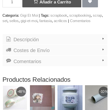
Añadir a Carrito
Categoría:
Gigi Et Moi
|
Tags:
scrapbook
scrapbooking
scrap
set
sellos
gigi-et-moi
fantasia
acrilicos
|
Comentarios
Descripción
Costes de Envío
Comentarios
Productos Relacionados
-48 %
-10 %