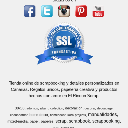
Tienda online de scrapbooking y detalles personalizados en
Canarias. Regalos únicos, papelería creativa y productos
hechos con amor en El Rincon Scrap.
30x30
decoracion
adornos
album
collection
decorar
decoupage
manualidades
home-decor
encuadernar
homedecor
kora-projects
scrap
scrapbook
scrapbooking
papel
mixed-media
papeles
set