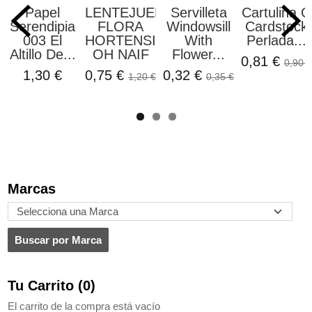
Papel
LENTEJUELAS
Servilleta
Cartulina O
Serendipia
FLORA
Windowsill
Cardstock
003 El
HORTENSIA
With
Perlada...
Altillo De...
OH NAIF
Flower...
0,81 €
0,90 €
1,30 €
0,75 €
0,32 €
1,20 €
0,35 €
Marcas
Tu Carrito (0)
El carrito de la compra está vacío