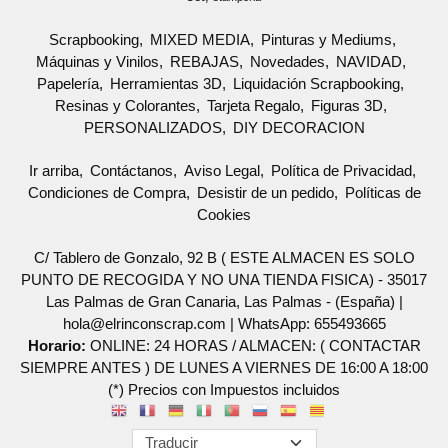
Scrapbooking
MIXED MEDIA
Pinturas y Mediums
Máquinas y Vinilos
REBAJAS
Novedades
NAVIDAD
Papelería
Herramientas 3D
Liquidación Scrapbooking
Resinas y Colorantes
Tarjeta Regalo
Figuras 3D
PERSONALIZADOS
DIY DECORACION
Ir arriba
Contáctanos
Aviso Legal
Política de Privacidad
Condiciones de Compra
Desistir de un pedido
Políticas de
Cookies
C/ Tablero de Gonzalo, 92 B ( ESTE ALMACEN ES SOLO
PUNTO DE RECOGIDA Y NO UNA TIENDA FISICA) - 35017
Las Palmas de Gran Canaria, Las Palmas - (España) |
hola@elrinconscrap.com |
WhatsApp: 655493665
Horario:
ONLINE: 24 HORAS / ALMACEN: ( CONTACTAR
SIEMPRE ANTES ) DE LUNES A VIERNES DE 16:00 A 18:00
(*) Precios con Impuestos incluidos