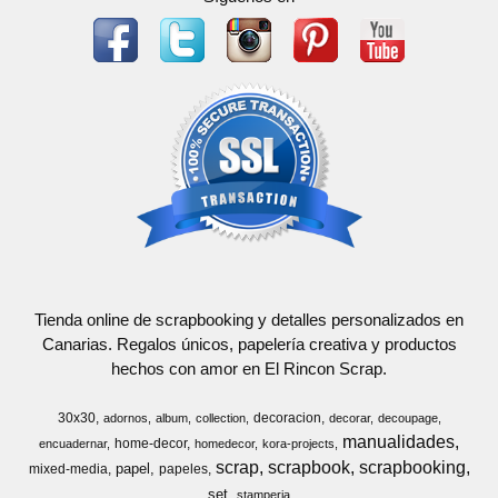
Tienda online de scrapbooking y detalles personalizados en
Canarias. Regalos únicos, papelería creativa y productos
hechos con amor en El Rincon Scrap.
30x30
decoracion
adornos
album
collection
decorar
decoupage
manualidades
home-decor
encuadernar
homedecor
kora-projects
scrap
scrapbook
scrapbooking
papel
mixed-media
papeles
set
stamperia