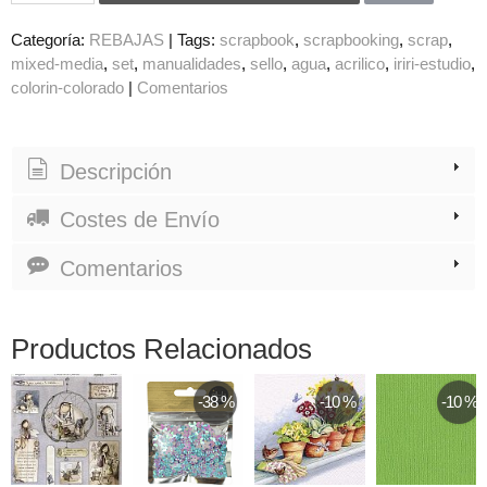
Categoría:
REBAJAS
|
Tags:
scrapbook
scrapbooking
scrap
mixed-media
set
manualidades
sello
agua
acrilico
iriri-estudio
colorin-colorado
|
Comentarios
Descripción
Costes de Envío
Comentarios
Productos Relacionados
-38 %
-10 %
-10 %