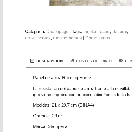
Colorantes
Tarjeta
Regalo
Figuras
Categoría:
Decoupage
|
Tags:
tarjetas
papel
decorar
m
arroz
horses
running-horses
|
Comentarios
3D
PERSONALIZADOS
DIY
DESCRIPCIÓN
COSTES DE ENVÍO
COM
DECORACION
Papel de arroz Running Horse
Marcas
La resistencia del papel de arroz frente a la servill
que viene impresa con preciosos diseños es bella has
Medidas: 21 x 29,7 cm (DINA4)
Gramaje. 28 gr.
Tu
Marca: Stamperia
Carrito