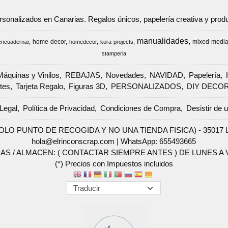
ersonalizados en Canarias. Regalos únicos, papelería creativa y pr
manualidades
home-decor
mixed-medi
encuadernar
homedecor
kora-projects
stamperia
Máquinas y Vinilos
REBAJAS
Novedades
NAVIDAD
Papelería
tes
Tarjeta Regalo
Figuras 3D
PERSONALIZADOS
DIY DECO
Legal
Política de Privacidad
Condiciones de Compra
Desistir de 
SOLO PUNTO DE RECOGIDA Y NO UNA TIENDA FISICA) - 35017 Las 
hola@elrinconscrap.com |
WhatsApp: 655493665
AS / ALMACEN: ( CONTACTAR SIEMPRE ANTES ) DE LUNES A VI
(*) Precios con Impuestos incluidos