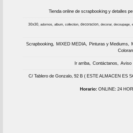
Tienda online de scrapbooking y detalles p
30x30
decoracion
adornos
album
collection
decorar
decoupage
Scrapbooking
MIXED MEDIA
Pinturas y Mediums
Coloran
Ir arriba
Contáctanos
Aviso 
C/ Tablero de Gonzalo, 92 B ( ESTE ALMACEN ES 
Horario:
ONLINE: 24 HOR