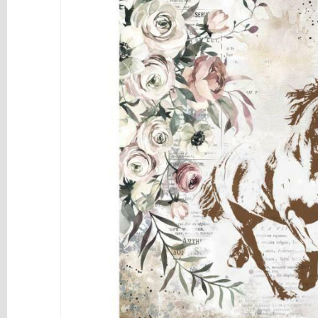
y
Mediums
Máquinas
y
Vinilos
REBAJAS
Novedades
NAVIDAD
Papelería
Herramientas
3D
Liquidación
Scrapbooking
Resinas
y