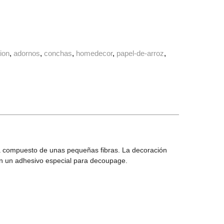
tion
adornos
conchas
homedecor
papel-de-arroz
 Está compuesto de unas pequeñas fibras. La decoración
con un adhesivo especial para decoupage.