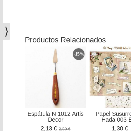
(0)
El
carrito
de
⟩
la
compra
Productos Relacionados
está
vacío
-15 %
Redes
Sociales
Instagram
Facebook
Espátula N 1012 Artis
Papel Susurr
Decor
Hada 003 El
Youtube
2,13 €
1,30 €
2,50 €