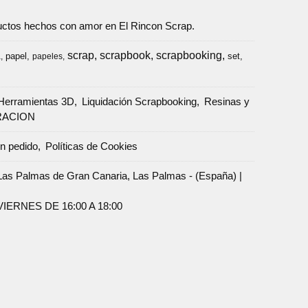
oductos hechos con amor en El Rincon Scrap.
scrap
scrapbook
scrapbooking
papel
set
a
papeles
Herramientas 3D
Liquidación Scrapbooking
Resinas y
RACION
un pedido
Políticas de Cookies
Palmas de Gran Canaria, Las Palmas - (España) |
ERNES DE 16:00 A 18:00