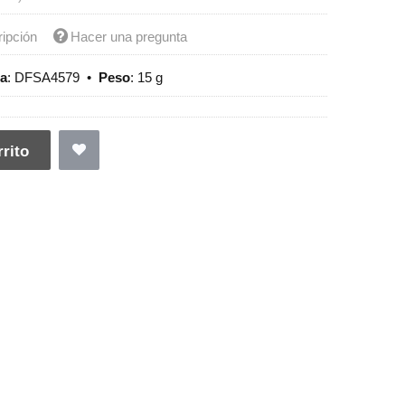
ripción
Hacer una pregunta
ia
:
DFSA4579
•
Peso
:
15 g
rito