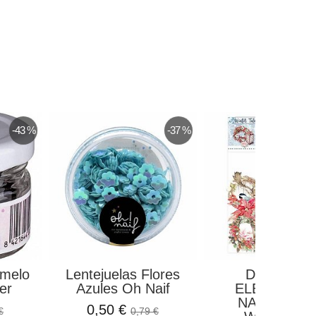
-43 %
-37 %
amelo
Lentejuelas Flores
DIE CUTS
er
Azules Oh Naif
ELEMENTO
NAVIDEÑO
0,50 €
€
0,79 €