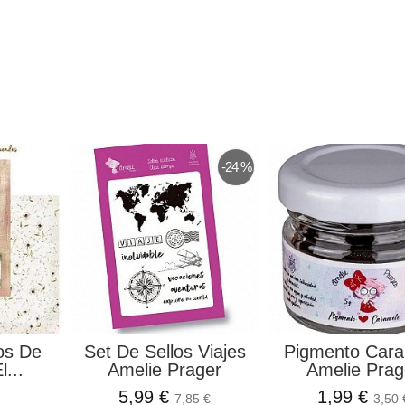
-24 %
os De
Set De Sellos Viajes
Pigmento Car
...
Amelie Prager
Amelie Prag
5,99 €
1,99 €
7,85 €
3,50 