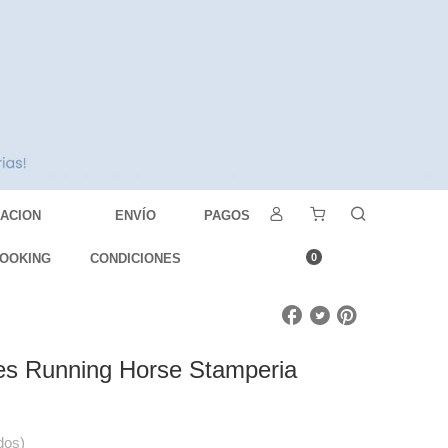
DACION
ENVÍO
PAGOS
OOKING
CONDICIONES
0
es Running Horse Stamperia
dos)