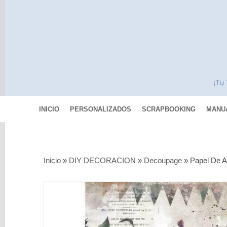
INICIO
PERSONALIZADOS
SCRAPBOOKING
MANU
Categorías
Inicio
»
DIY DECORACION
»
Decoupage
»
Papel De A
Scrapbooking
MIXED
MEDIA
Pinturas