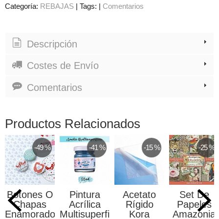
Categoría:
REBAJAS
|
Tags:
|
Comentarios
Descripción
Costes de Envío
Comentarios
Productos Relacionados
-49 %
-41 %
-15 %
-25 %
Botones O
Pintura
Acetato
Set De
Chapas
Acrílica
Rígido
Papeles
Enamorados
Multisuperficie...
Kora
Amazonia