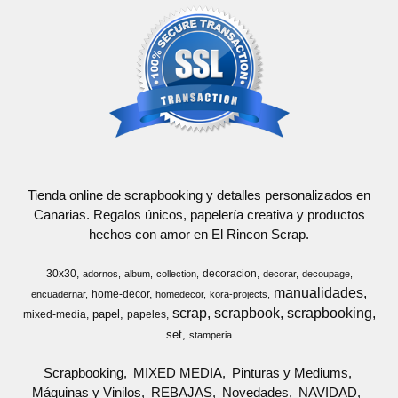
Tienda online de scrapbooking y detalles personalizados en
Canarias. Regalos únicos, papelería creativa y productos
hechos con amor en El Rincon Scrap.
30x30
decoracion
adornos
album
collection
decorar
decoupage
manualidades
home-decor
encuadernar
homedecor
kora-projects
scrap
scrapbook
scrapbooking
papel
mixed-media
papeles
set
stamperia
Scrapbooking
MIXED MEDIA
Pinturas y Mediums
Máquinas y Vinilos
REBAJAS
Novedades
NAVIDAD