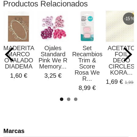
Productos Relacionados
-15 %
MADERITA
Ojales
Set
ACETATO
MARCO
Standard
Recambios
FOIL
OVALADO
Pink We R
Trim &
DECO
DIADEMA
Memory...
Score
CIRCLES
Rosa We
KORA...
1,60 €
3,25 €
R...
1,69 €
1,99 €
8,99 €
Marcas