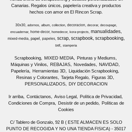
Canarias. Regalos únicos, papelería creativa y productos
hechos con amor en El Rincon Scrap.
30x30
decoracion
adornos
album
collection
decorar
decoupage
manualidades
home-decor
encuadernar
homedecor
kora-projects
scrap
scrapbook
scrapbooking
papel
mixed-media
papeles
set
stamperia
Scrapbooking
MIXED MEDIA
Pinturas y Mediums
Máquinas y Vinilos
REBAJAS
Novedades
NAVIDAD
Papelería
Herramientas 3D
Liquidación Scrapbooking
Resinas y Colorantes
Tarjeta Regalo
Figuras 3D
PERSONALIZADOS
DIY DECORACION
Ir arriba
Contáctanos
Aviso Legal
Política de Privacidad
Condiciones de Compra
Desistir de un pedido
Políticas de
Cookies
C/ Tablero de Gonzalo, 92 B ( ESTE ALMACEN ES SOLO
PUNTO DE RECOGIDA Y NO UNA TIENDA FISICA) - 35017