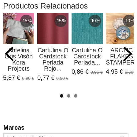
Productos Relacionados
-15 %
-15 %
-10 %
-10 %
Antelina
Cartulina O
Cartulina O
ARCTIC
Gris Visón
Cardstock
Cardstock
FLAKES
Kora
Perlada
Perlada...
STAMPERI
Projects
Rojo...
0,86 €
4,95 €
0,95 €
5,50 €
5,87 €
0,77 €
6,90 €
0,90 €
Marcas