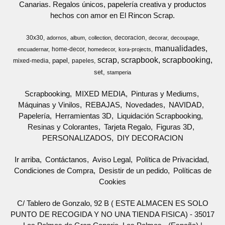
Canarias. Regalos únicos, papelería creativa y productos
hechos con amor en El Rincon Scrap.
30x30
decoracion
adornos
album
collection
decorar
decoupage
manualidades
home-decor
encuadernar
homedecor
kora-projects
scrap
scrapbook
scrapbooking
papel
mixed-media
papeles
set
stamperia
Scrapbooking
MIXED MEDIA
Pinturas y Mediums
Máquinas y Vinilos
REBAJAS
Novedades
NAVIDAD
Papelería
Herramientas 3D
Liquidación Scrapbooking
Resinas y Colorantes
Tarjeta Regalo
Figuras 3D
PERSONALIZADOS
DIY DECORACION
Ir arriba
Contáctanos
Aviso Legal
Política de Privacidad
Condiciones de Compra
Desistir de un pedido
Políticas de
Cookies
C/ Tablero de Gonzalo, 92 B ( ESTE ALMACEN ES SOLO
PUNTO DE RECOGIDA Y NO UNA TIENDA FISICA) - 35017