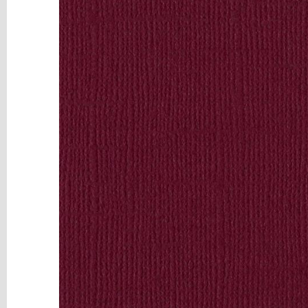
y
Mediums
Máquinas
y
Vinilos
REBAJAS
Novedades
NAVIDAD
Papelería
Herramientas
3D
Liquidación
Scrapbooking
Resinas
y