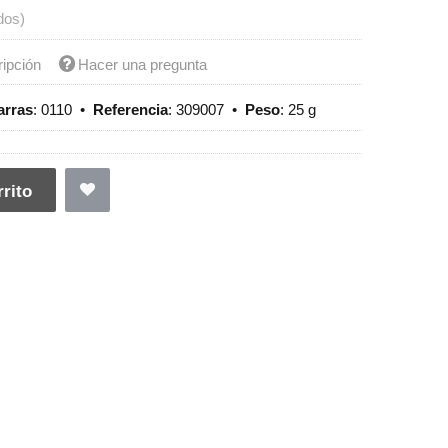
dos)
ripción
Hacer una pregunta
arras
:
0110
•
Referencia
:
309007
•
Peso
:
25 g
rito