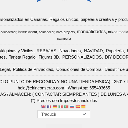
ersonalizados en Canarias. Regalos únicos, papelería creativa y pr
manualidades
home-decor
mixed-medi
encuadernar
homedecor
kora-projects
stamperia
Máquinas y Vinilos
REBAJAS
Novedades
NAVIDAD
Papelería
tes
Tarjeta Regalo
Figuras 3D
PERSONALIZADOS
DIY DECO
Legal
Política de Privacidad
Condiciones de Compra
Desistir de 
SOLO PUNTO DE RECOGIDA Y NO UNA TIENDA FISICA) - 35017 Las 
hola@elrinconscrap.com |
WhatsApp: 655493665
AS / ALMACEN: ( CONTACTAR SIEMPRE ANTES ) DE LUNES A VI
(*) Precios con Impuestos incluidos