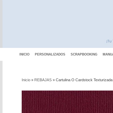
INICIO
PERSONALIZADOS
SCRAPBOOKING
MANU
Categorías
Inicio
»
REBAJAS
»
Cartulina O Cardstock Texturizada
Scrapbooking
MIXED
MEDIA
Pinturas