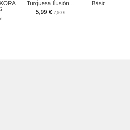
 KORA
Turquesa Ilusión...
Básicos de Una
S
5,99 €
7,80 €
7,90 €
€