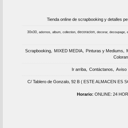
Tienda online de scrapbooking y detalles p
30x30
decoracion
adornos
album
collection
decorar
decoupage
Scrapbooking
MIXED MEDIA
Pinturas y Mediums
Coloran
Ir arriba
Contáctanos
Aviso 
C/ Tablero de Gonzalo, 92 B ( ESTE ALMACEN ES 
Horario:
ONLINE: 24 HOR