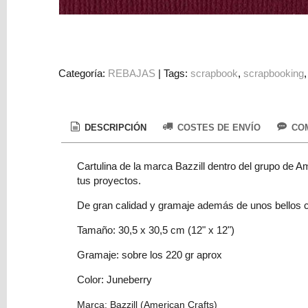
Colorantes
Tarjeta
Regalo
Figuras
Categoría:
REBAJAS
|
Tags:
scrapbook
scrapbooking
3D
PERSONALIZADOS
DESCRIPCIÓN
COSTES DE ENVÍO
COM
DIY
DECORACION
Cartulina de la marca Bazzill dentro del grupo de Am
tus proyectos.
Marcas
De gran calidad y gramaje además de unos bellos co
Tamaño: 30,5 x 30,5 cm (12" x 12")
Gramaje: sobre los 220 gr aprox
Color: Juneberry
Tu
Carrito
Marca: Bazzill (American Crafts)