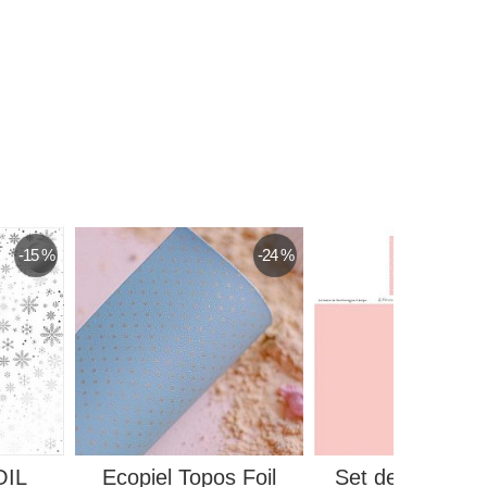
-15 %
-24 %
OIL
Ecopiel Topos Foil
Set de Papeles