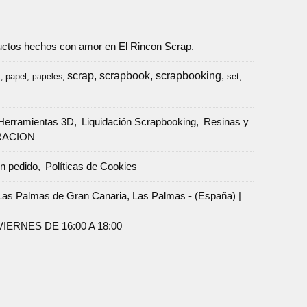
oductos hechos con amor en El Rincon Scrap.
scrap
scrapbook
scrapbooking
papel
set
a
papeles
Herramientas 3D
Liquidación Scrapbooking
Resinas y
RACION
un pedido
Políticas de Cookies
Palmas de Gran Canaria, Las Palmas - (España) |
ERNES DE 16:00 A 18:00