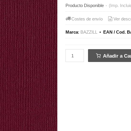
Producto Disponible
-
(Imp. Inclui
Costes de envío
Ver desc
Marca
:
BAZZILL
•
EAN / Cod. B
Añadir a Car