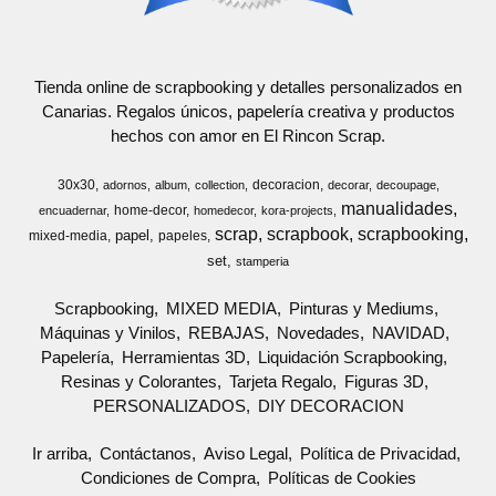
Tienda online de scrapbooking y detalles personalizados en
Canarias. Regalos únicos, papelería creativa y productos
hechos con amor en El Rincon Scrap.
30x30
decoracion
adornos
album
collection
decorar
decoupage
manualidades
home-decor
encuadernar
homedecor
kora-projects
scrap
scrapbook
scrapbooking
papel
mixed-media
papeles
set
stamperia
Scrapbooking
MIXED MEDIA
Pinturas y Mediums
Máquinas y Vinilos
REBAJAS
Novedades
NAVIDAD
Papelería
Herramientas 3D
Liquidación Scrapbooking
Resinas y Colorantes
Tarjeta Regalo
Figuras 3D
PERSONALIZADOS
DIY DECORACION
Ir arriba
Contáctanos
Aviso Legal
Política de Privacidad
Condiciones de Compra
Políticas de Cookies