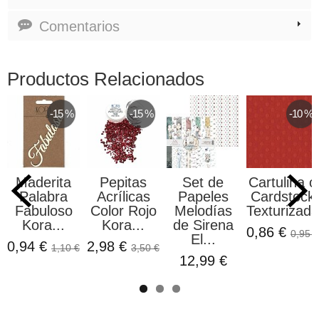
Comentarios
Productos Relacionados
-15 %
-15 %
-10 %
Maderita
Pepitas
Set de
Cartulina o
Palabra
Acrílicas
Papeles
Cardstock
Fabuloso
Color Rojo
Melodías
Texturizada
Kora...
Kora...
de Sirena
0,86 €
0,95 €
El...
0,94 €
2,98 €
1,10 €
3,50 €
12,99 €