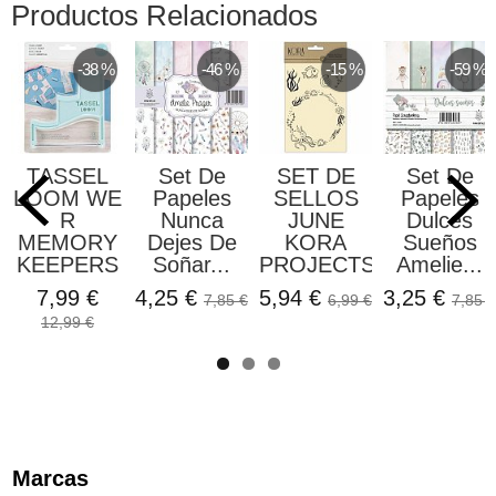
Productos Relacionados
-38 %
-46 %
-15 %
-59 %
TASSEL
Set De
SET DE
Set De
LOOM WE
Papeles
SELLOS
Papeles
R
Nunca
JUNE
Dulces
MEMORY
Dejes De
KORA
Sueños
KEEPERS
Soñar...
PROJECTS
Amelie...
7,99 €
4,25 €
5,94 €
3,25 €
7,85 €
6,99 €
7,85 €
12,99 €
Marcas