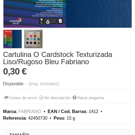
Cartulina O Cardstock Texturizada
Liso/Rugoso Bleu Fabriano
0,30 €
Disponible
-
(Imp. Incluidos)
Costes de envío
Ver descripción
Hacer pregunta
Marca
:
FABRIANO
•
EAN / Cod. Barras
:
1412
•
Referencia
:
42450730
•
Peso
:
15 g