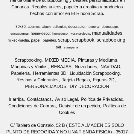
Tienda online de scrapbooking y detalles personalizados en
Canarias. Regalos únicos, papelería creativa y productos
hechos con amor en El Rincon Scrap.
30x30
decoracion
adornos
album
collection
decorar
decoupage
manualidades
home-decor
encuadernar
homedecor
kora-projects
scrap
scrapbook
scrapbooking
papel
mixed-media
papeles
set
stamperia
Scrapbooking
MIXED MEDIA
Pinturas y Mediums
Máquinas y Vinilos
REBAJAS
Novedades
NAVIDAD
Papelería
Herramientas 3D
Liquidación Scrapbooking
Resinas y Colorantes
Tarjeta Regalo
Figuras 3D
PERSONALIZADOS
DIY DECORACION
Ir arriba
Contáctanos
Aviso Legal
Política de Privacidad
Condiciones de Compra
Desistir de un pedido
Políticas de
Cookies
C/ Tablero de Gonzalo, 92 B ( ESTE ALMACEN ES SOLO
PUNTO DE RECOGIDA Y NO UNA TIENDA FISICA) - 35017