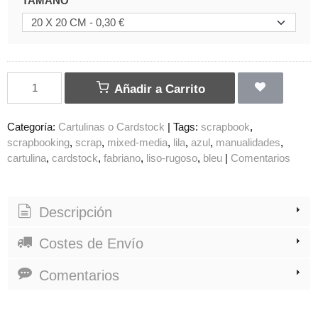
TAMAÑO
Añadir a Carrito
Categoría:
Cartulinas o Cardstock
|
Tags:
scrapbook
scrapbooking
scrap
mixed-media
lila
azul
manualidades
cartulina
cardstock
fabriano
liso-rugoso
bleu
|
Comentarios
Descripción
Costes de Envío
Comentarios