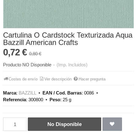
Cartulina O Cardstock Texturizada Aqua
Bazzill American Crafts
0,72 €
0,80 €
Producto NO Disponible
-
(Imp. Incluidos)
Costes de envío
Ver descripción
Hacer pregunta
Marca
:
BAZZILL
•
EAN / Cod. Barras
:
0086
•
Referencia
:
300800
•
Peso
:
25 g
No Disponible