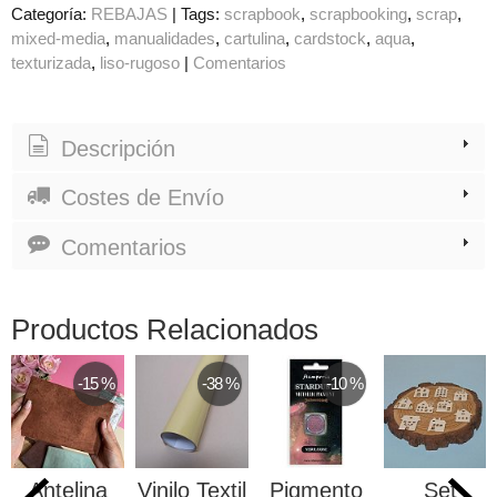
Categoría:
REBAJAS
|
Tags:
scrapbook
scrapbooking
scrap
mixed-media
manualidades
cartulina
cardstock
aqua
texturizada
liso-rugoso
|
Comentarios
Descripción
Costes de Envío
Comentarios
Productos Relacionados
-15 %
-38 %
-10 %
Antelina
Vinilo Textil
Pigmento
Set