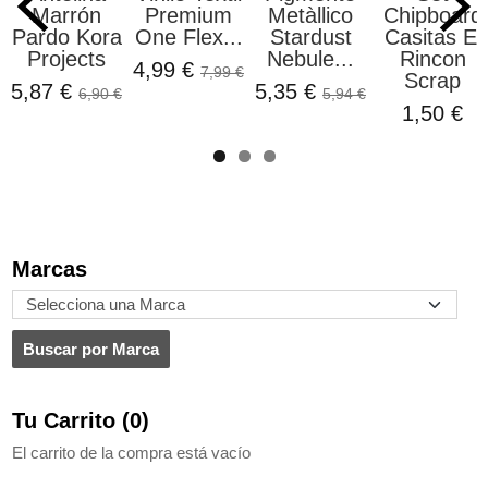
Marrón
Premium
Metàllico
Chipboard
Pardo Kora
One Flex...
Stardust
Casitas El
Projects
Nebule...
Rincon
4,99 €
7,99 €
Scrap
5,87 €
5,35 €
6,90 €
5,94 €
1,50 €
Marcas
Tu Carrito (0)
El carrito de la compra está vacío