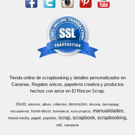
Tienda online de scrapbooking y detalles personalizados en
Canarias. Regalos únicos, papelería creativa y productos
hechos con amor en El Rincon Scrap.
30x30
decoracion
adornos
album
collection
decorar
decoupage
manualidades
home-decor
encuadernar
homedecor
kora-projects
scrap
scrapbook
scrapbooking
papel
mixed-media
papeles
set
stamperia