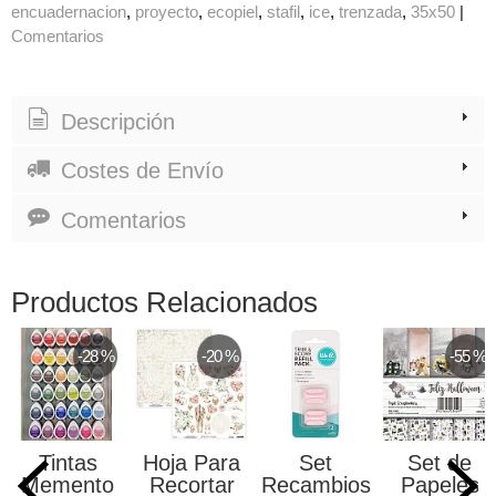
encuadernacion
proyecto
ecopiel
stafil
ice
trenzada
35x50
|
Comentarios
Descripción
Costes de Envío
Comentarios
Productos Relacionados
-28 %
-20 %
-55 %
Tintas
Hoja Para
Set
Set de
Memento
Recortar
Recambios
Papeles