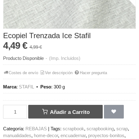
Ecopiel Trenzada Ice Stafil
4,49 €
4,99 €
Producto Disponible
-
(Imp. Incluidos)
Costes de envío
Ver descripción
Hacer pregunta
Marca
:
STAFIL
•
Peso
:
300 g
Añadir a Carrito
Categoría:
REBAJAS
|
Tags:
scrapbook
scrapbooking
scrap
manualidades
home-decor
encuadernar
proyectos-bonitos