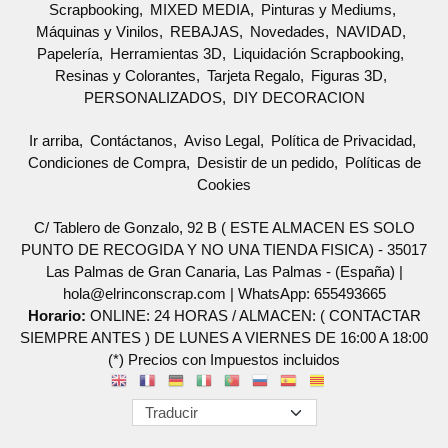
Scrapbooking
MIXED MEDIA
Pinturas y Mediums
Máquinas y Vinilos
REBAJAS
Novedades
NAVIDAD
Papelería
Herramientas 3D
Liquidación Scrapbooking
Resinas y Colorantes
Tarjeta Regalo
Figuras 3D
PERSONALIZADOS
DIY DECORACION
Ir arriba
Contáctanos
Aviso Legal
Política de Privacidad
Condiciones de Compra
Desistir de un pedido
Políticas de
Cookies
C/ Tablero de Gonzalo, 92 B ( ESTE ALMACEN ES SOLO
PUNTO DE RECOGIDA Y NO UNA TIENDA FISICA) - 35017
Las Palmas de Gran Canaria, Las Palmas - (España) |
hola@elrinconscrap.com |
WhatsApp: 655493665
Horario:
ONLINE: 24 HORAS / ALMACEN: ( CONTACTAR
SIEMPRE ANTES ) DE LUNES A VIERNES DE 16:00 A 18:00
(*) Precios con Impuestos incluidos