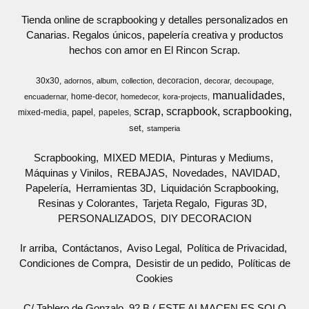
Tienda online de scrapbooking y detalles personalizados en
Canarias. Regalos únicos, papelería creativa y productos
hechos con amor en El Rincon Scrap.
30x30
decoracion
adornos
album
collection
decorar
decoupage
manualidades
home-decor
encuadernar
homedecor
kora-projects
scrap
scrapbook
scrapbooking
papel
mixed-media
papeles
set
stamperia
Scrapbooking
MIXED MEDIA
Pinturas y Mediums
Máquinas y Vinilos
REBAJAS
Novedades
NAVIDAD
Papelería
Herramientas 3D
Liquidación Scrapbooking
Resinas y Colorantes
Tarjeta Regalo
Figuras 3D
PERSONALIZADOS
DIY DECORACION
Ir arriba
Contáctanos
Aviso Legal
Política de Privacidad
Condiciones de Compra
Desistir de un pedido
Políticas de
Cookies
C/ Tablero de Gonzalo, 92 B ( ESTE ALMACEN ES SOLO