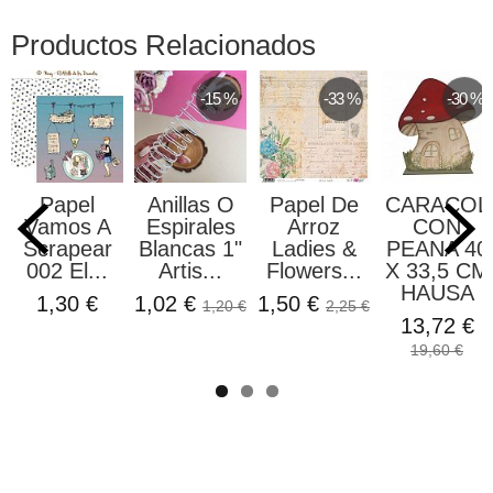
Productos Relacionados
-15 %
-33 %
-30 %
Papel
Anillas O
Papel De
CARACOL
Vamos A
Espirales
Arroz
CON
Scrapear
Blancas 1"
Ladies &
PEANA 40
002 El...
Artis...
Flowers...
X 33,5 CM
HAUSA
1,30 €
1,02 €
1,50 €
1,20 €
2,25 €
13,72 €
19,60 €