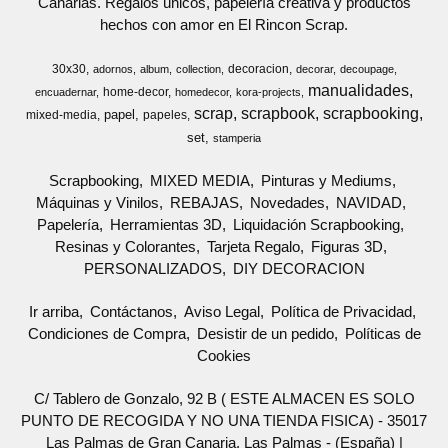
Canarias. Regalos únicos, papelería creativa y productos
hechos con amor en El Rincon Scrap.
30x30
decoracion
adornos
album
collection
decorar
decoupage
manualidades
home-decor
encuadernar
homedecor
kora-projects
scrap
scrapbook
scrapbooking
papel
mixed-media
papeles
set
stamperia
Scrapbooking
MIXED MEDIA
Pinturas y Mediums
Máquinas y Vinilos
REBAJAS
Novedades
NAVIDAD
Papelería
Herramientas 3D
Liquidación Scrapbooking
Resinas y Colorantes
Tarjeta Regalo
Figuras 3D
PERSONALIZADOS
DIY DECORACION
Ir arriba
Contáctanos
Aviso Legal
Política de Privacidad
Condiciones de Compra
Desistir de un pedido
Políticas de
Cookies
C/ Tablero de Gonzalo, 92 B ( ESTE ALMACEN ES SOLO
PUNTO DE RECOGIDA Y NO UNA TIENDA FISICA) - 35017
Las Palmas de Gran Canaria, Las Palmas - (España) |