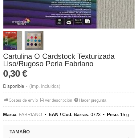
Cartulina O Cardstock Texturizada
Liso/Rugoso Perla Fabriano
0,30 €
Disponible
-
(Imp. Incluidos)
Costes de envío
Ver descripción
Hacer pregunta
Marca
:
FABRIANO
•
EAN / Cod. Barras
:
0723
•
Peso
:
15 g
TAMAÑO