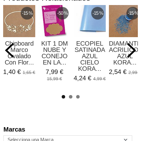
-15 %
-50 %
-15 %
-15 %
board
KIT 1 DM
ECOPIEL
DIAMANTES
Ante
rco
NUBE Y
SATINADA
ACRILICOS
Ro
lado
CONEJO
AZUL
AZUL
Impe
lor...
EN LA...
CIELO
KORA...
Ko
KORA...
Proj
€
7,99 €
2,54 €
1,65 €
2,99 €
4,24 €
5,87 
15,99 €
4,99 €
Marcas