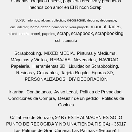
Canarias. Regalos únicos, papelería creativa y productos
hechos con amor en El Rincon Scrap.
30x30
decoracion
adornos
album
collection
decorar
decoupage
manualidades
home-decor
encuadernar
homedecor
kora-projects
scrap
scrapbook
scrapbooking
papel
mixed-media
papeles
set
stamperia
Scrapbooking
MIXED MEDIA
Pinturas y Mediums
Máquinas y Vinilos
REBAJAS
Novedades
NAVIDAD
Papelería
Herramientas 3D
Liquidación Scrapbooking
Resinas y Colorantes
Tarjeta Regalo
Figuras 3D
PERSONALIZADOS
DIY DECORACION
Ir arriba
Contáctanos
Aviso Legal
Política de Privacidad
Condiciones de Compra
Desistir de un pedido
Políticas de
Cookies
C/ Tablero de Gonzalo, 92 B ( ESTE ALMACEN ES SOLO
PUNTO DE RECOGIDA Y NO UNA TIENDA FISICA) - 35017
Las Palmas de Gran Canaria, Las Palmas - (España) |