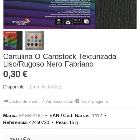
Cartulina O Cardstock Texturizada
Liso/Rugoso Nero Fabriano
0,30 €
Disponible
-
(Imp. Incluidos)
Costes de envío
Ver descripción
Hacer pregunta
Marca
:
FABRIANO
•
EAN / Cod. Barras
:
1412
•
Referencia
:
42450730
•
Peso
:
15 g