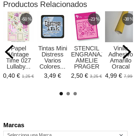
Productos Relacionados
-68 %
-23 %
-38 %
Papel
Tintas Mini
STENCIL
Vinilo
Vintage
Distress
ENGRANAJES
Adhesivo
Time 027
Varios
AMELIE
Amarillo
Lullaby...
Colores...
PRAGER
Oracal
0,40 €
3,49 €
2,50 €
4,99 €
1,25 €
3,25 €
7,99 €
Marcas