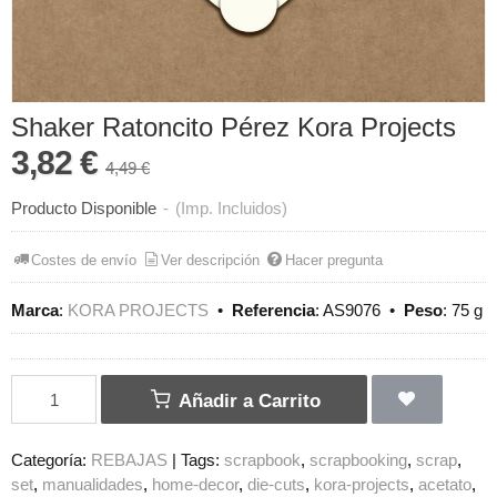
Shaker Ratoncito Pérez Kora Projects
3,82 €
4,49 €
Producto Disponible
-
(Imp. Incluidos)
Costes de envío
Ver descripción
Hacer pregunta
Marca
:
KORA PROJECTS
•
Referencia
:
AS9076
•
Peso
:
75 g
Añadir a Carrito
Categoría:
REBAJAS
|
Tags:
scrapbook
scrapbooking
scrap
set
manualidades
home-decor
die-cuts
kora-projects
acetato