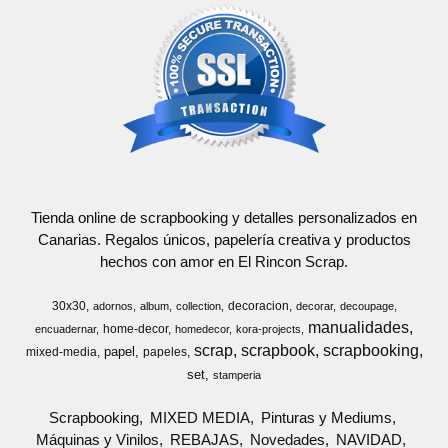
Tienda online de scrapbooking y detalles personalizados en
Canarias. Regalos únicos, papelería creativa y productos
hechos con amor en El Rincon Scrap.
30x30
decoracion
adornos
album
collection
decorar
decoupage
manualidades
home-decor
encuadernar
homedecor
kora-projects
scrap
scrapbook
scrapbooking
papel
mixed-media
papeles
set
stamperia
Scrapbooking
MIXED MEDIA
Pinturas y Mediums
Máquinas y Vinilos
REBAJAS
Novedades
NAVIDAD