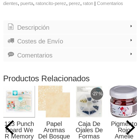
dientes
puerta
ratoncito-perez
perez
raton
|
Comentarios
Descripción
Costes de Envío
Comentarios
Productos Relacionados
-27 %
123 Punch
Papel
Caja De
Pigmento
Board We
Aromas
Ojales De
Rojo
R Memory
Del Bosque
Formas
Amelie