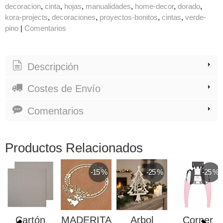
decoracion
cinta
hojas
manualidades
home-decor
dorado
kora-projects
decoraciones
proyectos-bonitos
cintas
verde-
pino
|
Comentarios
Descripción
Costes de Envío
Comentarios
Productos Relacionados
-15 %
-25 %
-25 %
Cartón
MADERITA
Arbol
Corner