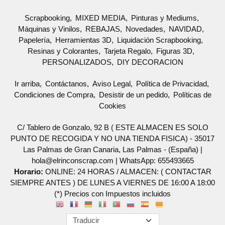
Scrapbooking
MIXED MEDIA
Pinturas y Mediums
Máquinas y Vinilos
REBAJAS
Novedades
NAVIDAD
Papelería
Herramientas 3D
Liquidación Scrapbooking
Resinas y Colorantes
Tarjeta Regalo
Figuras 3D
PERSONALIZADOS
DIY DECORACION
Ir arriba
Contáctanos
Aviso Legal
Política de Privacidad
Condiciones de Compra
Desistir de un pedido
Políticas de
Cookies
C/ Tablero de Gonzalo, 92 B ( ESTE ALMACEN ES SOLO
PUNTO DE RECOGIDA Y NO UNA TIENDA FISICA) - 35017
Las Palmas de Gran Canaria, Las Palmas - (España) |
hola@elrinconscrap.com |
WhatsApp: 655493665
Horario:
ONLINE: 24 HORAS / ALMACEN: ( CONTACTAR
SIEMPRE ANTES ) DE LUNES A VIERNES DE 16:00 A 18:00
(*) Precios con Impuestos incluidos