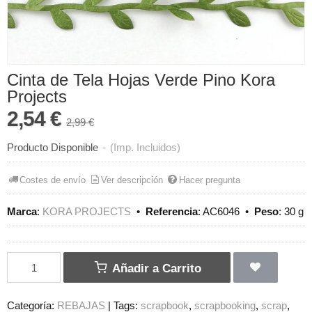
Cinta de Tela Hojas Verde Pino Kora
Projects
2,54 €
2,99 €
Producto Disponible
-
(Imp. Incluidos)
Costes de envío
Ver descripción
Hacer pregunta
Marca
:
KORA PROJECTS
•
Referencia
:
AC6046
•
Peso
:
30 g
Añadir a Carrito
Categoría:
REBAJAS
|
Tags:
scrapbook
scrapbooking
scrap