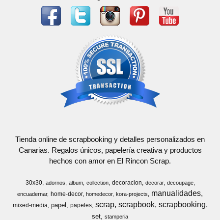
Tienda online de scrapbooking y detalles personalizados en
Canarias. Regalos únicos, papelería creativa y productos
hechos con amor en El Rincon Scrap.
30x30
decoracion
adornos
album
collection
decorar
decoupage
manualidades
home-decor
encuadernar
homedecor
kora-projects
scrap
scrapbook
scrapbooking
papel
mixed-media
papeles
set
stamperia