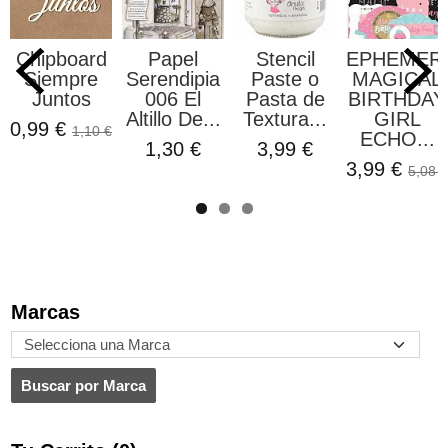
Chipboard
Papel
Stencil
EPHEMER
Siempre
Serendipia
Paste o
MAGICAL
Juntos
006 El
Pasta de
BIRTHDAY
Altillo De...
Textura...
GIRL
0,99 €
1,10 €
ECHO...
1,30 €
3,99 €
3,99 €
5,08 €
Marcas