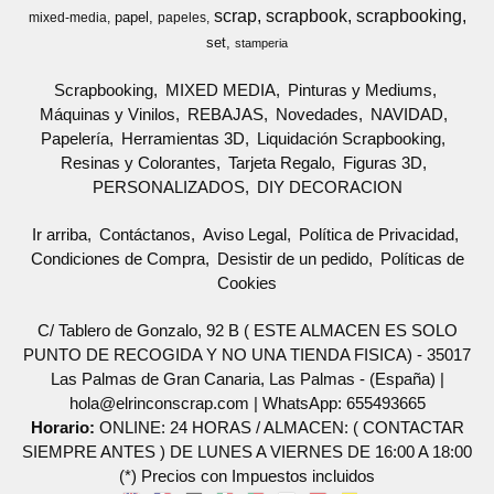
scrap
scrapbook
scrapbooking
papel
mixed-media
papeles
set
stamperia
Scrapbooking
MIXED MEDIA
Pinturas y Mediums
Máquinas y Vinilos
REBAJAS
Novedades
NAVIDAD
Papelería
Herramientas 3D
Liquidación Scrapbooking
Resinas y Colorantes
Tarjeta Regalo
Figuras 3D
PERSONALIZADOS
DIY DECORACION
Ir arriba
Contáctanos
Aviso Legal
Política de Privacidad
Condiciones de Compra
Desistir de un pedido
Políticas de
Cookies
C/ Tablero de Gonzalo, 92 B ( ESTE ALMACEN ES SOLO
PUNTO DE RECOGIDA Y NO UNA TIENDA FISICA) - 35017
Las Palmas de Gran Canaria, Las Palmas - (España) |
hola@elrinconscrap.com |
WhatsApp: 655493665
Horario:
ONLINE: 24 HORAS / ALMACEN: ( CONTACTAR
SIEMPRE ANTES ) DE LUNES A VIERNES DE 16:00 A 18:00
(*) Precios con Impuestos incluidos