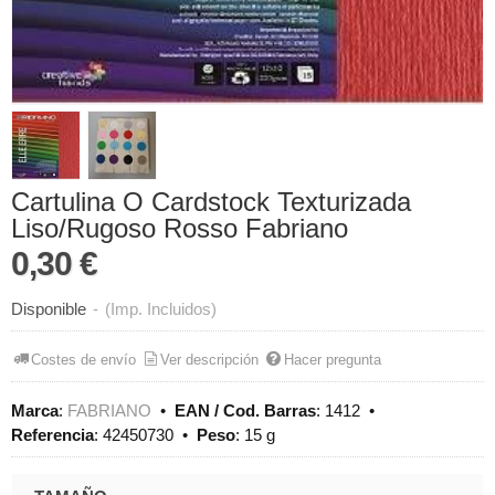
Cartulina O Cardstock Texturizada
Liso/Rugoso Rosso Fabriano
0,30 €
Disponible
-
(Imp. Incluidos)
Costes de envío
Ver descripción
Hacer pregunta
Marca
:
FABRIANO
•
EAN / Cod. Barras
:
1412
•
Referencia
:
42450730
•
Peso
:
15 g