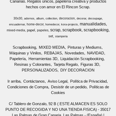
Canarias. Regalos únicos, papelería creativa y productos
hechos con amor en El Rincon Scrap.
30x30
decoracion
adornos
album
collection
decorar
decoupage
manualidades
home-decor
encuadernar
homedecor
kora-projects
scrap
scrapbook
scrapbooking
papel
mixed-media
papeles
set
stamperia
Scrapbooking
MIXED MEDIA
Pinturas y Mediums
Máquinas y Vinilos
REBAJAS
Novedades
NAVIDAD
Papelería
Herramientas 3D
Liquidación Scrapbooking
Resinas y Colorantes
Tarjeta Regalo
Figuras 3D
PERSONALIZADOS
DIY DECORACION
Ir arriba
Contáctanos
Aviso Legal
Política de Privacidad
Condiciones de Compra
Desistir de un pedido
Políticas de
Cookies
C/ Tablero de Gonzalo, 92 B ( ESTE ALMACEN ES SOLO
PUNTO DE RECOGIDA Y NO UNA TIENDA FISICA) - 35017
Las Palmas de Gran Canaria, Las Palmas - (España) |