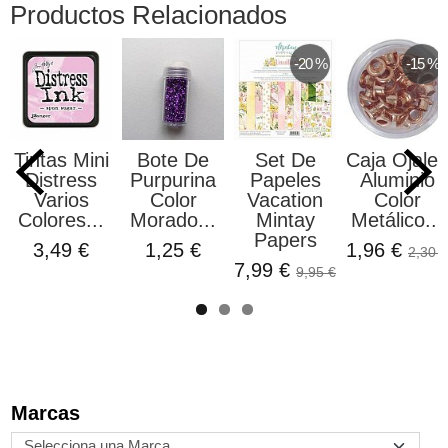
Productos Relacionados
-20 %
-15 %
Tintas Mini
Bote De
Set De
Caja Ojales
Distress
Purpurina
Papeles
Aluminio
Varios
Color
Vacation
Color
Colores...
Morado...
Mintay
Metálico...
Papers
3,49 €
1,25 €
1,96 €
2,30 €
7,99 €
9,95 €
Marcas