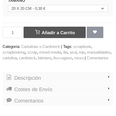
TAMAÑO
Añadir a Carrito
Categoría:
Cartulinas o Cardstock
|
Tags:
scrapbook
scrapbooking
scrap
mixed-media
lila
azul
rojo
manualidades
cartulina
cardstock
fabriano
liso-rugoso
rosso
|
Comentarios
Descripción
Costes de Envío
Comentarios