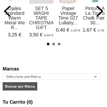
Ojales
SET 5
Papel
Pintura A
Standard
WASHI
Vintage
La Tiza o
Warm
TAPE
Time 027
Chalk Paint
Metal We
CHRISTMAS
Lullaby...
30...
R...
GIFT
0,40 €
1,67 €
1,25 €
2,78 €
3,25 €
3,50 €
5,50 €
Marcas
Tu Carrito (0)