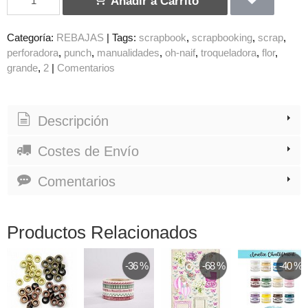
Añadir a Carrito
Categoría:
REBAJAS
|
Tags:
scrapbook
scrapbooking
scrap
perforadora
punch
manualidades
oh-naif
troqueladora
flor
grande
2
|
Comentarios
Descripción
Costes de Envío
Comentarios
Productos Relacionados
-36 %
-68 %
-40 %