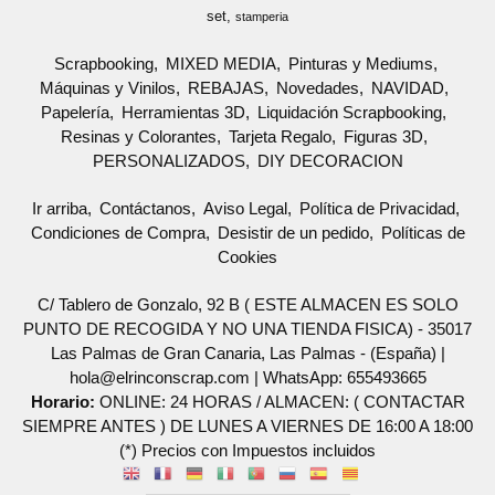
set
stamperia
Scrapbooking
MIXED MEDIA
Pinturas y Mediums
Máquinas y Vinilos
REBAJAS
Novedades
NAVIDAD
Papelería
Herramientas 3D
Liquidación Scrapbooking
Resinas y Colorantes
Tarjeta Regalo
Figuras 3D
PERSONALIZADOS
DIY DECORACION
Ir arriba
Contáctanos
Aviso Legal
Política de Privacidad
Condiciones de Compra
Desistir de un pedido
Políticas de
Cookies
C/ Tablero de Gonzalo, 92 B ( ESTE ALMACEN ES SOLO
PUNTO DE RECOGIDA Y NO UNA TIENDA FISICA) - 35017
Las Palmas de Gran Canaria, Las Palmas - (España) |
hola@elrinconscrap.com |
WhatsApp: 655493665
Horario:
ONLINE: 24 HORAS / ALMACEN: ( CONTACTAR
SIEMPRE ANTES ) DE LUNES A VIERNES DE 16:00 A 18:00
(*) Precios con Impuestos incluidos