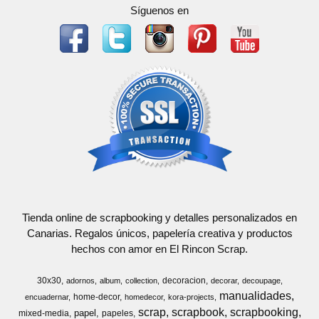
Síguenos en
Tienda online de scrapbooking y detalles personalizados en
Canarias. Regalos únicos, papelería creativa y productos
hechos con amor en El Rincon Scrap.
30x30
decoracion
adornos
album
collection
decorar
decoupage
manualidades
home-decor
encuadernar
homedecor
kora-projects
scrap
scrapbook
scrapbooking
papel
mixed-media
papeles