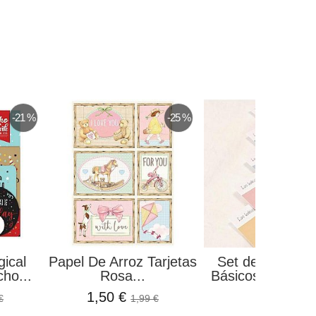
-21 %
-25 %
ical
Papel De Arroz Tarjetas
Set de Papeles
ho...
Rosa...
Básicos Un Bosq
1,50 €
7,80 €
€
1,99 €