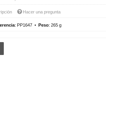
ripción
Hacer una pregunta
erencia
:
PP1647
•
Peso
:
265 g