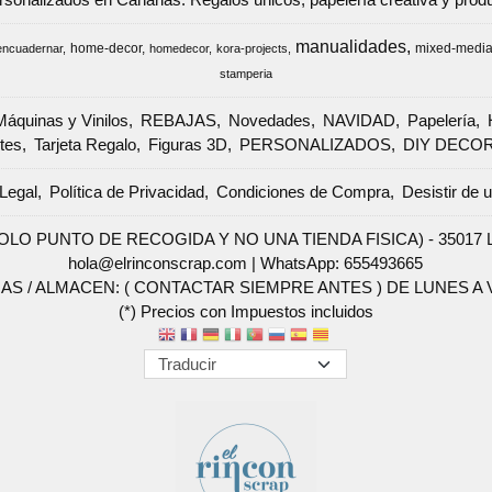
manualidades
home-decor
mixed-medi
encuadernar
homedecor
kora-projects
stamperia
Máquinas y Vinilos
REBAJAS
Novedades
NAVIDAD
Papelería
tes
Tarjeta Regalo
Figuras 3D
PERSONALIZADOS
DIY DECO
Legal
Política de Privacidad
Condiciones de Compra
Desistir de 
SOLO PUNTO DE RECOGIDA Y NO UNA TIENDA FISICA) - 35017 Las 
hola@elrinconscrap.com |
WhatsApp: 655493665
AS / ALMACEN: ( CONTACTAR SIEMPRE ANTES ) DE LUNES A VI
(*) Precios con Impuestos incluidos