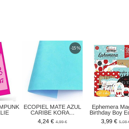
-15 %
AMPUNK
ECOPIEL MATE AZUL
Ephemera Mag
LIE
CARIBE KORA...
Birthday Boy Ec
4,24 €
3,99 €
4,99 €
5,08 