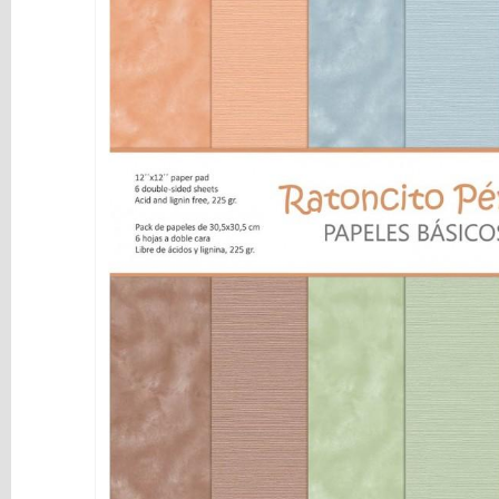
y
Mediums
Máquinas
y
Vinilos
REBAJAS
Novedades
NAVIDAD
Papelería
Herramientas
3D
Liquidación
Scrapbooking
Resinas
y