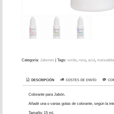
Colorantes
Tarjeta
Regalo
Figuras
3D
PERSONALIZADOS
DIY
DECORACION
Categoría:
Jabones
|
Tags:
verde
rosa
azul
manualid
Marcas
DESCRIPCIÓN
COSTES DE ENVÍO
COM
Colorante para Jabón.
Añadir una o varias gotas de colorante, según la in
Tu
Carrito
Tamaño: 15 ml.