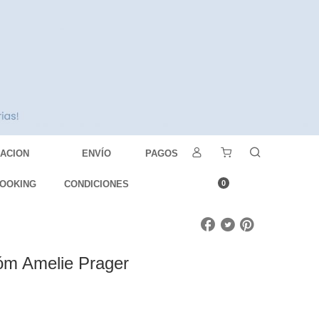
DACION
ENVÍO
PAGOS
OOKING
CONDICIONES
0
óm Amelie Prager