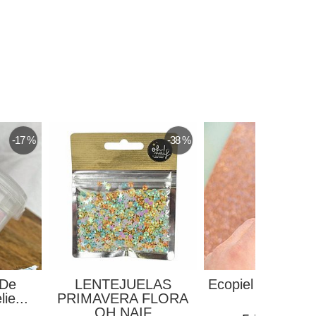
-17 %
-38 %
 De
LENTEJUELAS
Ecopiel Brillos Bli
ie...
PRIMAVERA FLORA
Rosa...
OH NAIF