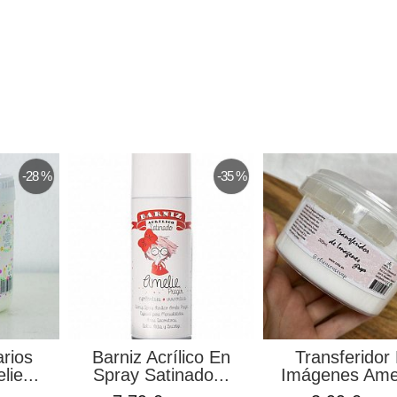
-28 %
-35 %
rios
Barniz Acrílico En
Transferidor
ie...
Spray Satinado...
Imágenes Amel