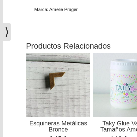
(0)
Marca: Amelie Prager
El
carrito
de
⟩
la
compra
Productos Relacionados
está
vacío
Redes
Sociales
Instagram
Facebook
Esquineras Metálicas
Taky Glue Va
Bronce
Tamaños Amel
Youtube