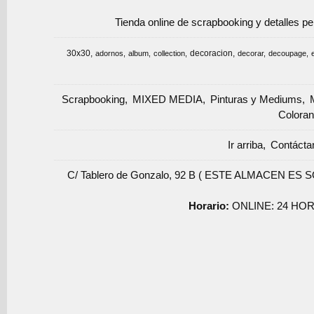
Tienda online de scrapbooking y detalles p
30x30
decoracion
adornos
album
collection
decorar
decoupage
Scrapbooking
MIXED MEDIA
Pinturas y Mediums
Coloran
Ir arriba
Contácta
C/ Tablero de Gonzalo, 92 B ( ESTE ALMACEN ES 
Horario:
ONLINE: 24 HOR