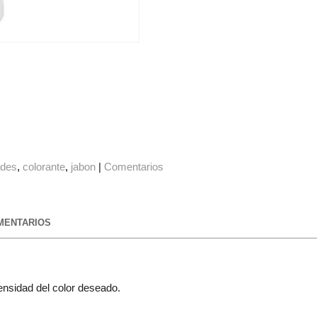
ades
colorante
jabon
|
Comentarios
ENTARIOS
tensidad del color deseado.