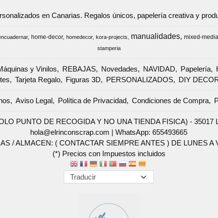
ersonalizados en Canarias. Regalos únicos, papelería creativa y pr
manualidades
home-decor
mixed-medi
encuadernar
homedecor
kora-projects
stamperia
Máquinas y Vinilos
REBAJAS
Novedades
NAVIDAD
Papelería
tes
Tarjeta Regalo
Figuras 3D
PERSONALIZADOS
DIY DECO
nos
Aviso Legal
Política de Privacidad
Condiciones de Compra
P
SOLO PUNTO DE RECOGIDA Y NO UNA TIENDA FISICA) - 35017 Las 
hola@elrinconscrap.com |
WhatsApp: 655493665
AS / ALMACEN: ( CONTACTAR SIEMPRE ANTES ) DE LUNES A VI
(*) Precios con Impuestos incluidos