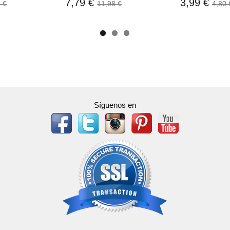
7,79 €
3,99 €
 €
11,98 €
4,80 
Síguenos en