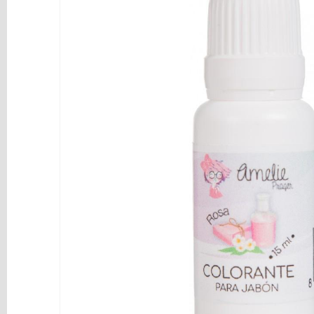
y
Mediums
Máquinas
y
Vinilos
REBAJAS
Novedades
NAVIDAD
Papelería
Herramientas
3D
Liquidación
Scrapbooking
Resinas
y