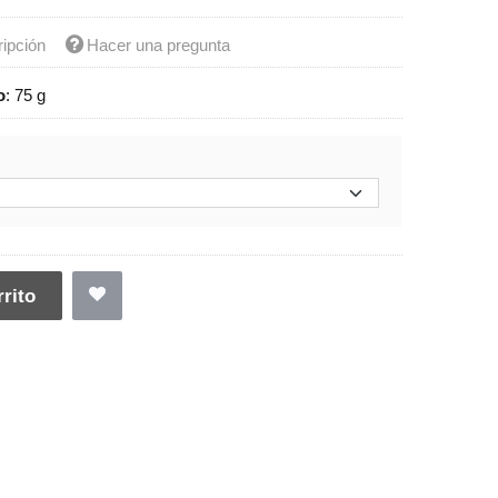
ripción
Hacer una pregunta
o
:
75 g
rito