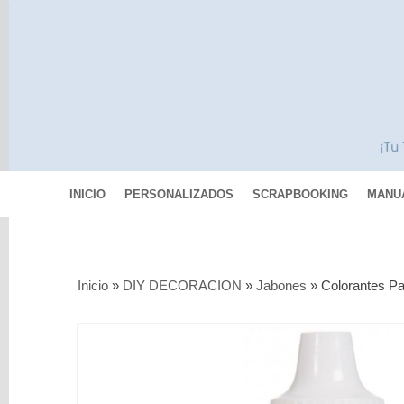
INICIO
PERSONALIZADOS
SCRAPBOOKING
MANU
Categorías
Inicio
»
DIY DECORACION
»
Jabones
»
Colorantes P
Scrapbooking
MIXED
MEDIA
Pinturas