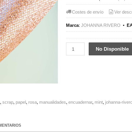
Costes de envío
Ver desc
Marca
:
JOHANNA RIVERO
•
EA
No Disponible
g
scrap
papel
rosa
manualidades
encuadernar
mint
johanna-river
ENTARIOS