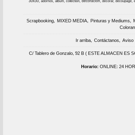
30x30
decoracion
adornos
album
collection
decorar
decoupage
Scrapbooking
MIXED MEDIA
Pinturas y Mediums
Coloran
Ir arriba
Contáctanos
Aviso 
C/ Tablero de Gonzalo, 92 B ( ESTE ALMACEN ES 
Horario:
ONLINE: 24 HOR