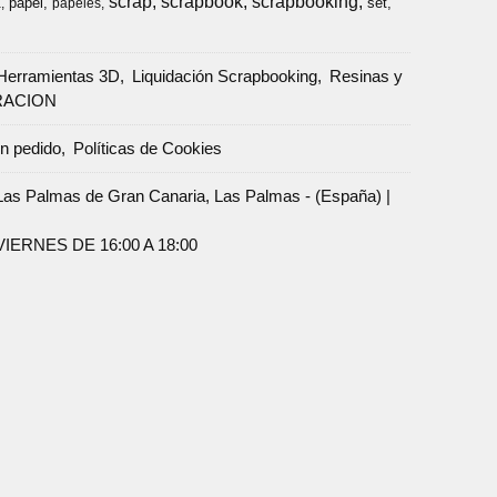
scrap
scrapbook
scrapbooking
papel
set
a
papeles
Herramientas 3D
Liquidación Scrapbooking
Resinas y
RACION
un pedido
Políticas de Cookies
Palmas de Gran Canaria, Las Palmas - (España) |
ERNES DE 16:00 A 18:00