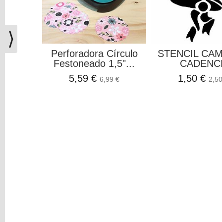
(0)
El
carrito
⟩
de
Perforadora Círculo
STENCIL CA
la
Festoneado 1,5"...
CADENC
compra
está
5,59 €
1,50 €
6,99 €
2,50
vacío
Redes
Sociales
Instagram
Facebook
Youtube