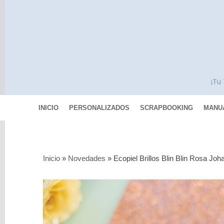
INICIO
PERSONALIZADOS
SCRAPBOOKING
MANU
Categorías
Inicio
»
Novedades
»
Ecopiel Brillos Blin Blin Rosa Jo
Scrapbooking
MIXED
MEDIA
Pinturas