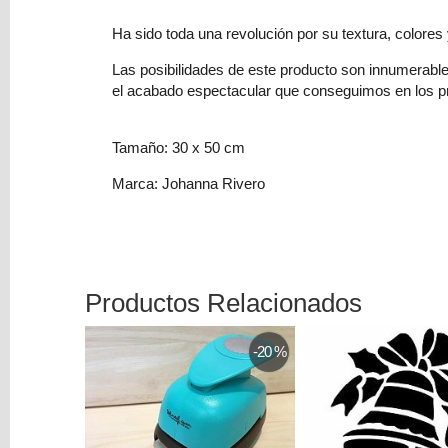
Colorantes
Ha sido toda una revolución por su textura, colore
Tarjeta
Las posibilidades de este producto son innumerable
Regalo
el acabado espectacular que conseguimos en los pr
Figuras
3D
Tamaño: 30 x 50 cm
PERSONALIZADOS
Marca: Johanna Rivero
DIY
DECORACION
Marcas
Productos Relacionados
-20 %
Tu
Carrito