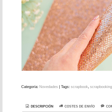
y
Mediums
Máquinas
y
Vinilos
REBAJAS
Novedades
NAVIDAD
Papelería
Herramientas
3D
Liquidación
Categoría:
Novedades
|
Tags:
scrapbook
scrapbookin
Scrapbooking
Resinas
DESCRIPCIÓN
COSTES DE ENVÍO
COM
y