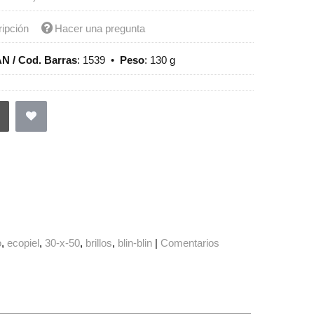
ripción
Hacer una pregunta
N / Cod. Barras
:
1539
•
Peso
:
130 g
o
ecopiel
30-x-50
brillos
blin-blin
|
Comentarios