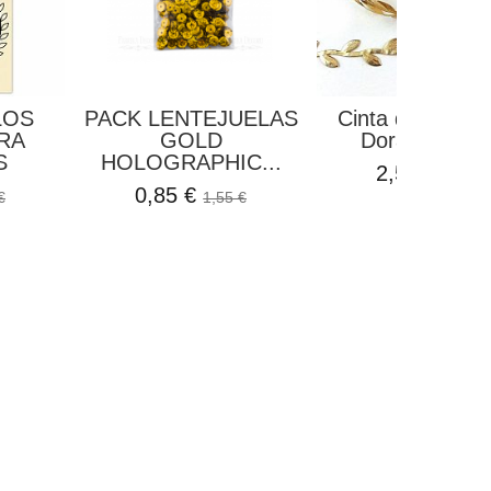
LOS
PACK LENTEJUELAS
Cinta de Tela H
RA
GOLD
Dorado Kora.
S
HOLOGRAPHIC...
2,54 €
2,99 €
0,85 €
€
1,55 €