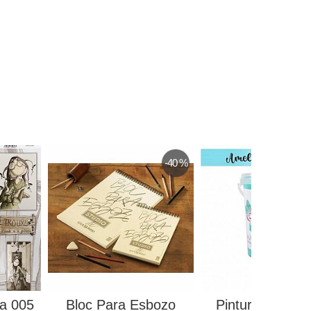
-40 %
ia 005
Bloc Para Esbozo
Pintura A La Ti