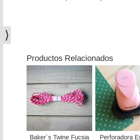
(0)
El
carrito
de
⟩
la
compra
está
vacío
Productos Relacionados
Redes
Sociales
Instagram
Facebook
Youtube
Baker´s Twine Fucsia
Perforadora E