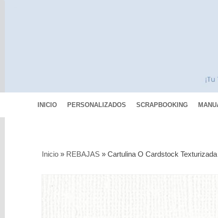
INICIO
PERSONALIZADOS
SCRAPBOOKING
MANU
Categorías
Inicio
»
REBAJAS
»
Cartulina O Cardstock Texturizada
Scrapbooking
MIXED
MEDIA
Pinturas