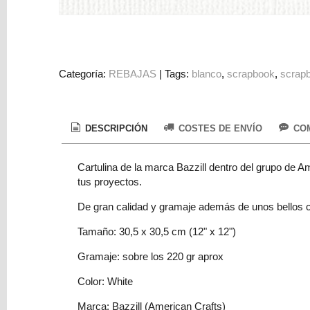
Colorantes
Tarjeta
Regalo
Figuras
Categoría:
REBAJAS
|
Tags:
blanco
scrapbook
scrap
3D
PERSONALIZADOS
DESCRIPCIÓN
COSTES DE ENVÍO
COM
DIY
DECORACION
Cartulina de la marca Bazzill dentro del grupo de Am
tus proyectos.
Marcas
De gran calidad y gramaje además de unos bellos co
Tamaño: 30,5 x 30,5 cm (12" x 12")
Gramaje: sobre los 220 gr aprox
Color: White
Tu
Carrito
Marca: Bazzill (American Crafts)