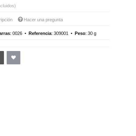
ncluidos)
ripción
Hacer una pregunta
arras
:
0026
•
Referencia
:
309001
•
Peso
:
30 g