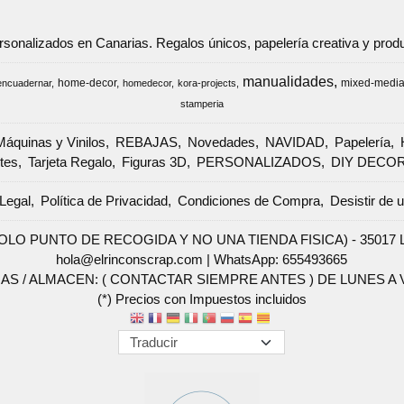
ersonalizados en Canarias. Regalos únicos, papelería creativa y pr
manualidades
home-decor
mixed-medi
encuadernar
homedecor
kora-projects
stamperia
Máquinas y Vinilos
REBAJAS
Novedades
NAVIDAD
Papelería
tes
Tarjeta Regalo
Figuras 3D
PERSONALIZADOS
DIY DECO
Legal
Política de Privacidad
Condiciones de Compra
Desistir de 
SOLO PUNTO DE RECOGIDA Y NO UNA TIENDA FISICA) - 35017 Las 
hola@elrinconscrap.com |
WhatsApp: 655493665
AS / ALMACEN: ( CONTACTAR SIEMPRE ANTES ) DE LUNES A VI
(*) Precios con Impuestos incluidos