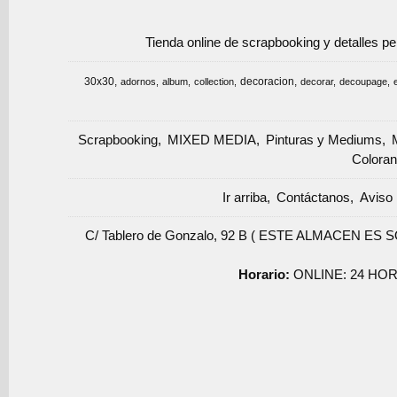
Tienda online de scrapbooking y detalles p
30x30
decoracion
adornos
album
collection
decorar
decoupage
Scrapbooking
MIXED MEDIA
Pinturas y Mediums
Coloran
Ir arriba
Contáctanos
Aviso 
C/ Tablero de Gonzalo, 92 B ( ESTE ALMACEN ES 
Horario:
ONLINE: 24 HOR