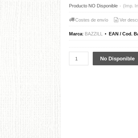
Producto NO Disponible
-
(Imp. I
Costes de envío
Ver desc
Marca
:
BAZZILL
•
EAN / Cod. B
No Disponible