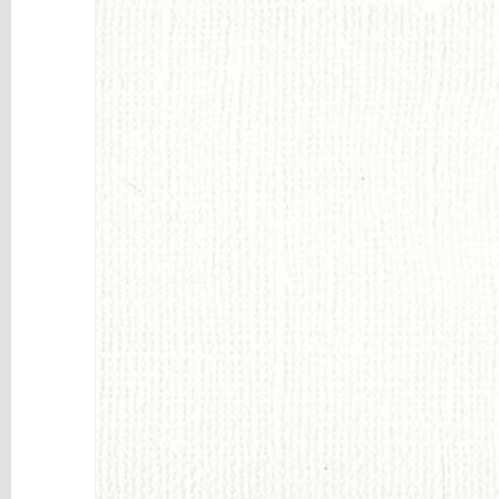
y
Mediums
Máquinas
y
Vinilos
REBAJAS
Novedades
NAVIDAD
Papelería
Herramientas
3D
Liquidación
Scrapbooking
Resinas
y