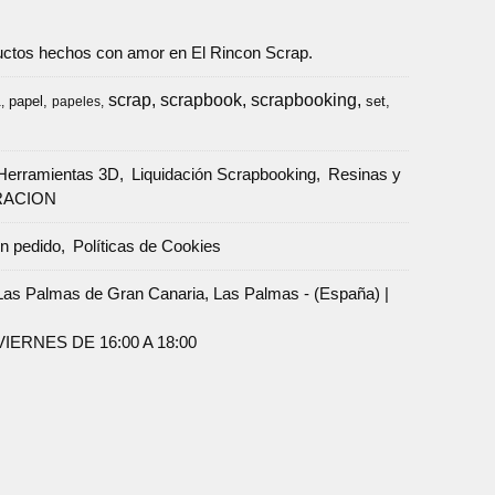
oductos hechos con amor en El Rincon Scrap.
scrap
scrapbook
scrapbooking
papel
set
a
papeles
Herramientas 3D
Liquidación Scrapbooking
Resinas y
RACION
un pedido
Políticas de Cookies
Palmas de Gran Canaria, Las Palmas - (España) |
ERNES DE 16:00 A 18:00