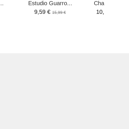
..
Estudio Guarro...
Chalk Paint 1.
9,59 €
10,50 €
15,99 €
15,96 