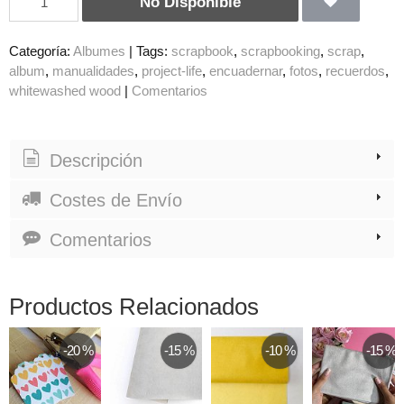
No Disponible
Categoría:
Albumes
|
Tags:
scrapbook
scrapbooking
scrap
album
manualidades
project-life
encuadernar
fotos
recuerdos
whitewashed wood
|
Comentarios
Descripción
Costes de Envío
Comentarios
Productos Relacionados
-20 %
-15 %
-10 %
-15 %