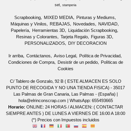
set
stamperia
Scrapbooking
MIXED MEDIA
Pinturas y Mediums
Máquinas y Vinilos
REBAJAS
Novedades
NAVIDAD
Papelería
Herramientas 3D
Liquidación Scrapbooking
Resinas y Colorantes
Tarjeta Regalo
Figuras 3D
PERSONALIZADOS
DIY DECORACION
Ir arriba
Contáctanos
Aviso Legal
Política de Privacidad
Condiciones de Compra
Desistir de un pedido
Políticas de
Cookies
C/ Tablero de Gonzalo, 92 B ( ESTE ALMACEN ES SOLO
PUNTO DE RECOGIDA Y NO UNA TIENDA FISICA) - 35017
Las Palmas de Gran Canaria, Las Palmas - (España) |
hola@elrinconscrap.com |
WhatsApp: 655493665
Horario:
ONLINE: 24 HORAS / ALMACEN: ( CONTACTAR
SIEMPRE ANTES ) DE LUNES A VIERNES DE 16:00 A 18:00
(*) Precios con Impuestos incluidos