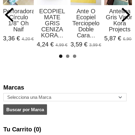
Perforadora
ECOPIEL
Ante O
Antelina
Círculo
MATE
Ecopiel
Gris Visón
1/8" Oh
GRIS
Terciopelo
Kora
Naif
CENIZA
Doble
Projects
KORA...
Cara...
3,36 €
5,87 €
4,20 €
6,90 €
4,24 €
3,59 €
4,99 €
3,99 €
Marcas
Tu Carrito (0)