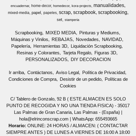
manualidades
home-decor
encuadernar
homedecor
kora-projects
scrap
scrapbook
scrapbooking
papel
mixed-media
papeles
set
stamperia
Scrapbooking
MIXED MEDIA
Pinturas y Mediums
Máquinas y Vinilos
REBAJAS
Novedades
NAVIDAD
Papelería
Herramientas 3D
Liquidación Scrapbooking
Resinas y Colorantes
Tarjeta Regalo
Figuras 3D
PERSONALIZADOS
DIY DECORACION
Ir arriba
Contáctanos
Aviso Legal
Política de Privacidad
Condiciones de Compra
Desistir de un pedido
Políticas de
Cookies
C/ Tablero de Gonzalo, 92 B ( ESTE ALMACEN ES SOLO
PUNTO DE RECOGIDA Y NO UNA TIENDA FISICA) - 35017
Las Palmas de Gran Canaria, Las Palmas - (España) |
hola@elrinconscrap.com |
WhatsApp: 655493665
Horario:
ONLINE: 24 HORAS / ALMACEN: ( CONTACTAR
SIEMPRE ANTES ) DE LUNES A VIERNES DE 16:00 A 18:00