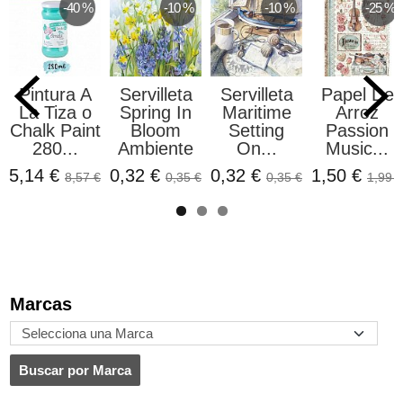
-40 %
-10 %
-10 %
-25 %
Pintura A
Servilleta
Servilleta
Papel De
La Tiza o
Spring In
Maritime
Arroz
Chalk Paint
Bloom
Setting
Passion
280...
Ambiente
On...
Music...
5,14 €
0,32 €
0,32 €
1,50 €
8,57 €
0,35 €
0,35 €
1,99 €
Marcas