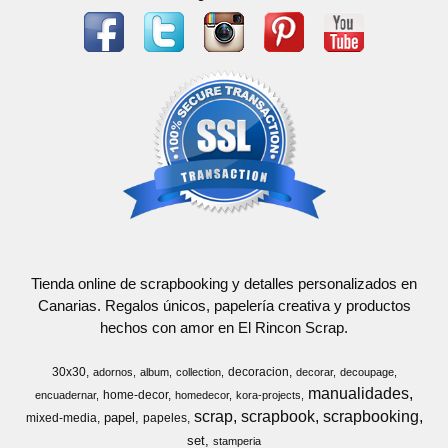
Tienda online de scrapbooking y detalles personalizados en
Canarias. Regalos únicos, papelería creativa y productos
hechos con amor en El Rincon Scrap.
30x30
decoracion
adornos
album
collection
decorar
decoupage
manualidades
home-decor
encuadernar
homedecor
kora-projects
scrap
scrapbook
scrapbooking
papel
mixed-media
papeles
set
stamperia