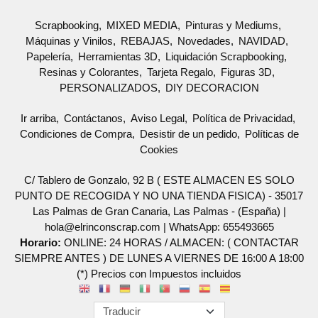
Scrapbooking
MIXED MEDIA
Pinturas y Mediums
Máquinas y Vinilos
REBAJAS
Novedades
NAVIDAD
Papelería
Herramientas 3D
Liquidación Scrapbooking
Resinas y Colorantes
Tarjeta Regalo
Figuras 3D
PERSONALIZADOS
DIY DECORACION
Ir arriba
Contáctanos
Aviso Legal
Política de Privacidad
Condiciones de Compra
Desistir de un pedido
Políticas de
Cookies
C/ Tablero de Gonzalo, 92 B ( ESTE ALMACEN ES SOLO
PUNTO DE RECOGIDA Y NO UNA TIENDA FISICA) - 35017
Las Palmas de Gran Canaria, Las Palmas - (España) |
hola@elrinconscrap.com |
WhatsApp: 655493665
Horario:
ONLINE: 24 HORAS / ALMACEN: ( CONTACTAR
SIEMPRE ANTES ) DE LUNES A VIERNES DE 16:00 A 18:00
(*) Precios con Impuestos incluidos