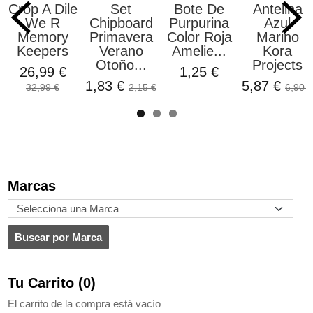
Crop A Dile
Set
Bote De
Antelina
We R
Chipboard
Purpurina
Azul
Memory
Primavera
Color Roja
Marino
Keepers
Verano
Amelie...
Kora
Otoño...
Projects
26,99 €
1,25 €
1,83 €
5,87 €
32,99 €
2,15 €
6,90 €
Marcas
Tu Carrito (0)
El carrito de la compra está vacío