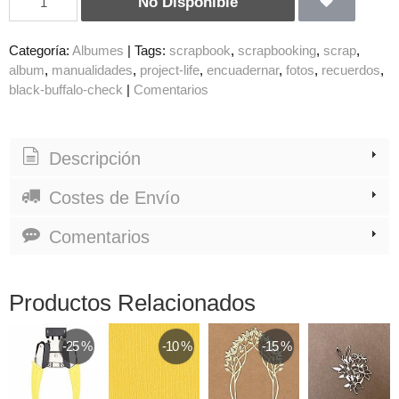
No Disponible
Categoría:
Albumes
|
Tags:
scrapbook
scrapbooking
scrap
album
manualidades
project-life
encuadernar
fotos
recuerdos
black-buffalo-check
|
Comentarios
Descripción
Costes de Envío
Comentarios
Productos Relacionados
-25 %
-10 %
-15 %