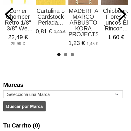
Corner
Cartulina o
MADERITA
Chipboard
Chomper
Cardstock
MARCO
Flores y
Retro 1/8"
Perlada...
ARBUSTO
juncos El
- 3/8" We...
KORA
Rincon...
0,81 €
0,90 €
PROJECTS
22,49 €
1,60 €
1,23 €
29,99 €
1,45 €
Marcas
Tu Carrito (0)