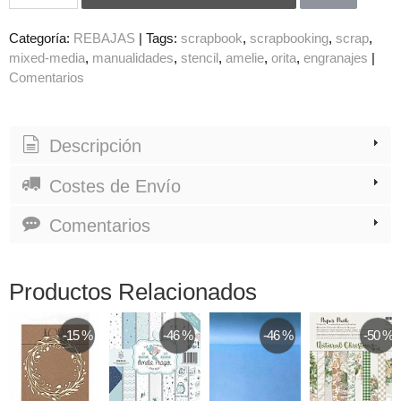
Categoría:
REBAJAS
|
Tags:
scrapbook
scrapbooking
scrap
mixed-media
manualidades
stencil
amelie
orita
engranajes
|
Comentarios
Descripción
Costes de Envío
Comentarios
Productos Relacionados
-15 %
-46 %
-46 %
-50 %