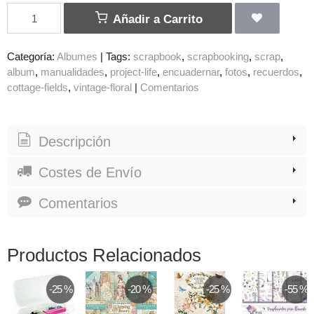
Añadir a Carrito
Categoría:
Albumes
|
Tags:
scrapbook
scrapbooking
scrap
album
manualidades
project-life
encuadernar
fotos
recuerdos
cottage-fields
vintage-floral
|
Comentarios
Descripción
Costes de Envío
Comentarios
Productos Relacionados
-25 %
-20 %
-25 %
-55 %