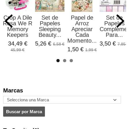
Crop A Dile
Set de
Papel de
Set de
Rosa We R
Papeles
Arroz
Papeles
Memory
Sleeping
Apreciar
Complemen
Keepers
Beauty...
Cada
Para...
Momento...
34,49 €
5,26 €
3,50 €
6,58 €
7,85 €
1,50 €
45,99 €
1,99 €
Marcas