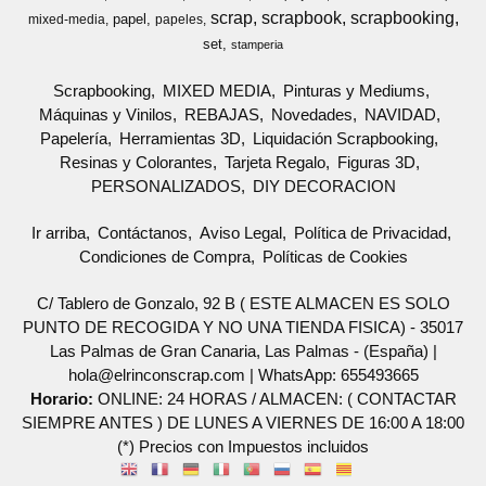
scrap
scrapbook
scrapbooking
papel
mixed-media
papeles
set
stamperia
Scrapbooking
MIXED MEDIA
Pinturas y Mediums
Máquinas y Vinilos
REBAJAS
Novedades
NAVIDAD
Papelería
Herramientas 3D
Liquidación Scrapbooking
Resinas y Colorantes
Tarjeta Regalo
Figuras 3D
PERSONALIZADOS
DIY DECORACION
Ir arriba
Contáctanos
Aviso Legal
Política de Privacidad
Condiciones de Compra
Políticas de Cookies
C/ Tablero de Gonzalo, 92 B ( ESTE ALMACEN ES SOLO
PUNTO DE RECOGIDA Y NO UNA TIENDA FISICA) - 35017
Las Palmas de Gran Canaria, Las Palmas - (España) |
hola@elrinconscrap.com |
WhatsApp: 655493665
Horario:
ONLINE: 24 HORAS / ALMACEN: ( CONTACTAR
SIEMPRE ANTES ) DE LUNES A VIERNES DE 16:00 A 18:00
(*) Precios con Impuestos incluidos