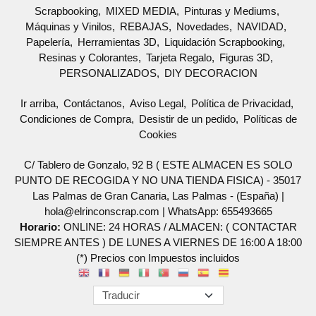
Scrapbooking
MIXED MEDIA
Pinturas y Mediums
Máquinas y Vinilos
REBAJAS
Novedades
NAVIDAD
Papelería
Herramientas 3D
Liquidación Scrapbooking
Resinas y Colorantes
Tarjeta Regalo
Figuras 3D
PERSONALIZADOS
DIY DECORACION
Ir arriba
Contáctanos
Aviso Legal
Política de Privacidad
Condiciones de Compra
Desistir de un pedido
Políticas de
Cookies
C/ Tablero de Gonzalo, 92 B ( ESTE ALMACEN ES SOLO
PUNTO DE RECOGIDA Y NO UNA TIENDA FISICA) - 35017
Las Palmas de Gran Canaria, Las Palmas - (España) |
hola@elrinconscrap.com |
WhatsApp: 655493665
Horario:
ONLINE: 24 HORAS / ALMACEN: ( CONTACTAR
SIEMPRE ANTES ) DE LUNES A VIERNES DE 16:00 A 18:00
(*) Precios con Impuestos incluidos