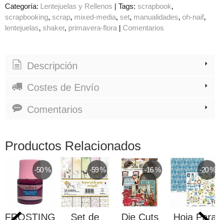
Categoría:
Lentejuelas y Rellenos
|
Tags:
scrapbook
scrapbooking
scrap
mixed-media
set
manualidades
oh-naif
lentejuelas
shaker
primavera-flora
|
Comentarios
Descripción
Costes de Envío
Comentarios
Productos Relacionados
-50 %
-59 %
-16 %
-20 %
FROSTING
Set de
Die Cuts
Hoja Para