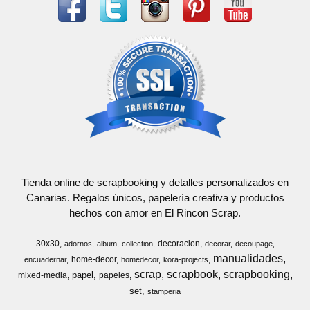
Tienda online de scrapbooking y detalles personalizados en
Canarias. Regalos únicos, papelería creativa y productos
hechos con amor en El Rincon Scrap.
30x30
decoracion
adornos
album
collection
decorar
decoupage
manualidades
home-decor
encuadernar
homedecor
kora-projects
scrap
scrapbook
scrapbooking
papel
mixed-media
papeles
set
stamperia