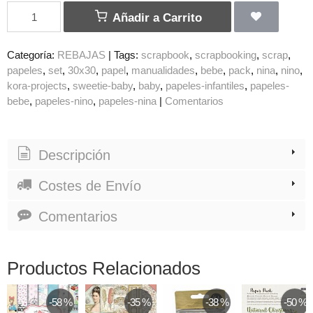
Añadir a Carrito
Categoría:
REBAJAS
|
Tags:
scrapbook
scrapbooking
scrap
papeles
set
30x30
papel
manualidades
bebe
pack
nina
nino
kora-projects
sweetie-baby
baby
papeles-infantiles
papeles-
bebe
papeles-nino
papeles-nina
|
Comentarios
Descripción
Costes de Envío
Comentarios
Productos Relacionados
-58 %
-35 %
-38 %
-50 %