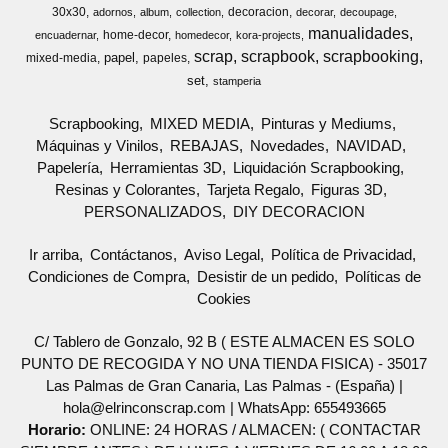
30x30
decoracion
adornos
album
collection
decorar
decoupage
manualidades
home-decor
encuadernar
homedecor
kora-projects
scrap
scrapbook
scrapbooking
papel
mixed-media
papeles
set
stamperia
Scrapbooking
MIXED MEDIA
Pinturas y Mediums
Máquinas y Vinilos
REBAJAS
Novedades
NAVIDAD
Papelería
Herramientas 3D
Liquidación Scrapbooking
Resinas y Colorantes
Tarjeta Regalo
Figuras 3D
PERSONALIZADOS
DIY DECORACION
Ir arriba
Contáctanos
Aviso Legal
Política de Privacidad
Condiciones de Compra
Desistir de un pedido
Políticas de
Cookies
C/ Tablero de Gonzalo, 92 B ( ESTE ALMACEN ES SOLO
PUNTO DE RECOGIDA Y NO UNA TIENDA FISICA) - 35017
Las Palmas de Gran Canaria, Las Palmas - (España) |
hola@elrinconscrap.com |
WhatsApp: 655493665
Horario:
ONLINE: 24 HORAS / ALMACEN: ( CONTACTAR