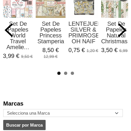
Set De
Set De
LENTEJUELAS
Set De
Papeles
Papeles
SILVER &
Papeles
World
Princess
PRIMROSE
Natural
Travel
Stamperia
OH NAIF
Christmas..
Amelie...
8,50 €
0,75 €
3,50 €
1,20 €
6,99 €
3,99 €
9,50 €
12,99 €
Marcas