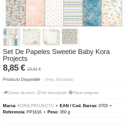
Set De Papeles Sweetie Baby Kora
Projects
8,85 €
10,41 €
Producto Disponible
-
(Imp. Incluidos)
Costes de envío
Ver descripción
Hacer pregunta
Marca
:
KORA PROJECTS
•
EAN / Cod. Barras
:
0703
•
Referencia
:
PP1616
•
Peso
:
350 g