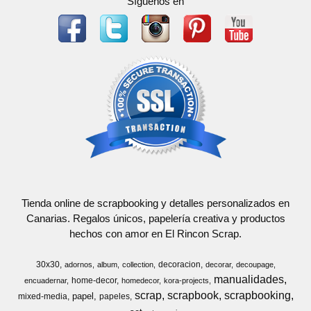
Síguenos en
Tienda online de scrapbooking y detalles personalizados en
Canarias. Regalos únicos, papelería creativa y productos
hechos con amor en El Rincon Scrap.
30x30
decoracion
adornos
album
collection
decorar
decoupage
manualidades
home-decor
encuadernar
homedecor
kora-projects
scrap
scrapbook
scrapbooking
papel
mixed-media
papeles