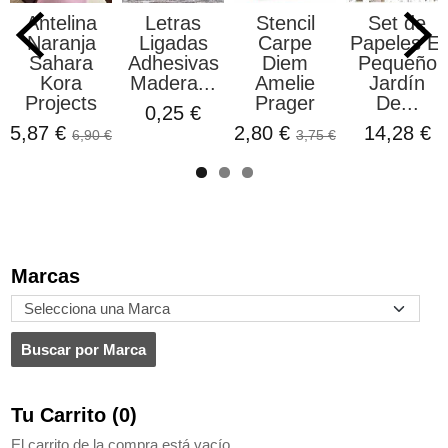
Antelina
Letras
Stencil
Set de
Naranja
Ligadas
Carpe
Papeles El
Sahara
Adhesivas
Diem
Pequeño
Kora
Madera...
Amelie
Jardín
Projects
Prager
De...
0,25 €
5,87 €
2,80 €
14,28 €
6,90 €
3,75 €
Marcas
Tu Carrito (0)
El carrito de la compra está vacío