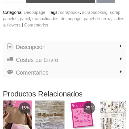
Categoría:
Decoupage
|
Tags:
scrapbook
scrapbooking
scrap
papeles
papel
manualidades
decoupage
papel-de-arroz
ladies-
&-flowers
|
Comentarios
Descripción
Costes de Envío
Comentarios
Productos Relacionados
-15 %
-25 %