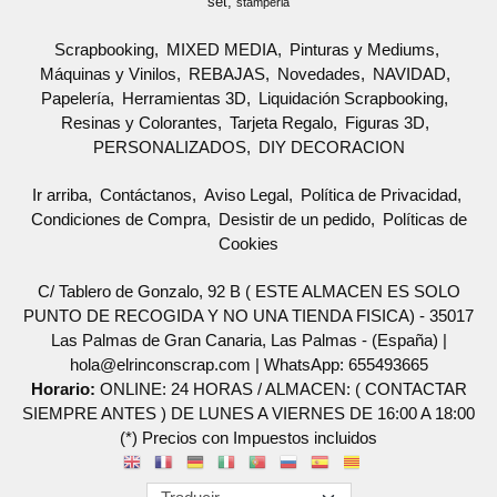
set
stamperia
Scrapbooking
MIXED MEDIA
Pinturas y Mediums
Máquinas y Vinilos
REBAJAS
Novedades
NAVIDAD
Papelería
Herramientas 3D
Liquidación Scrapbooking
Resinas y Colorantes
Tarjeta Regalo
Figuras 3D
PERSONALIZADOS
DIY DECORACION
Ir arriba
Contáctanos
Aviso Legal
Política de Privacidad
Condiciones de Compra
Desistir de un pedido
Políticas de
Cookies
C/ Tablero de Gonzalo, 92 B ( ESTE ALMACEN ES SOLO
PUNTO DE RECOGIDA Y NO UNA TIENDA FISICA) - 35017
Las Palmas de Gran Canaria, Las Palmas - (España) |
hola@elrinconscrap.com |
WhatsApp: 655493665
Horario:
ONLINE: 24 HORAS / ALMACEN: ( CONTACTAR
SIEMPRE ANTES ) DE LUNES A VIERNES DE 16:00 A 18:00
(*) Precios con Impuestos incluidos