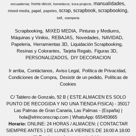
manualidades
home-decor
encuadernar
homedecor
kora-projects
scrap
scrapbook
scrapbooking
papel
mixed-media
papeles
set
stamperia
Scrapbooking
MIXED MEDIA
Pinturas y Mediums
Máquinas y Vinilos
REBAJAS
Novedades
NAVIDAD
Papelería
Herramientas 3D
Liquidación Scrapbooking
Resinas y Colorantes
Tarjeta Regalo
Figuras 3D
PERSONALIZADOS
DIY DECORACION
Ir arriba
Contáctanos
Aviso Legal
Política de Privacidad
Condiciones de Compra
Desistir de un pedido
Políticas de
Cookies
C/ Tablero de Gonzalo, 92 B ( ESTE ALMACEN ES SOLO
PUNTO DE RECOGIDA Y NO UNA TIENDA FISICA) - 35017
Las Palmas de Gran Canaria, Las Palmas - (España) |
hola@elrinconscrap.com |
WhatsApp: 655493665
Horario:
ONLINE: 24 HORAS / ALMACEN: ( CONTACTAR
SIEMPRE ANTES ) DE LUNES A VIERNES DE 16:00 A 18:00