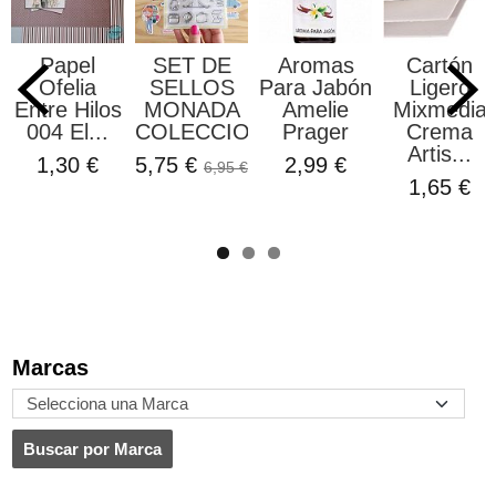
Papel
SET DE
Aromas
Cartón
Ofelia
SELLOS
Para Jabón
Ligero
Entre Hilos
MONADA
Amelie
Mixmedia
004 El...
COLECCION...
Prager
Crema
Artis...
1,30 €
5,75 €
2,99 €
6,95 €
1,65 €
Marcas