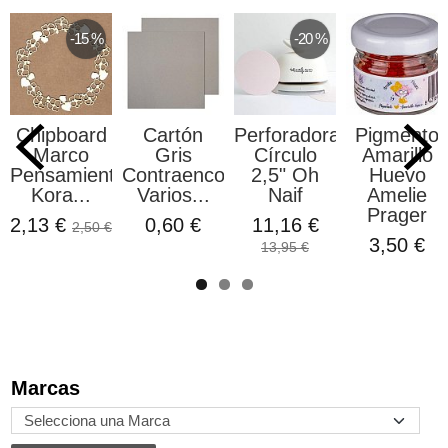
-15 %
-20 %
Chipboard
Cartón
Perforadora
Pigmento
Marco
Gris
Círculo
Amarillo
Pensamientos
Contraencolado
2,5" Oh
Huevo
Kora...
Varios...
Naif
Amelie
Prager
2,13 €
0,60 €
11,16 €
2,50 €
3,50 €
13,95 €
Marcas