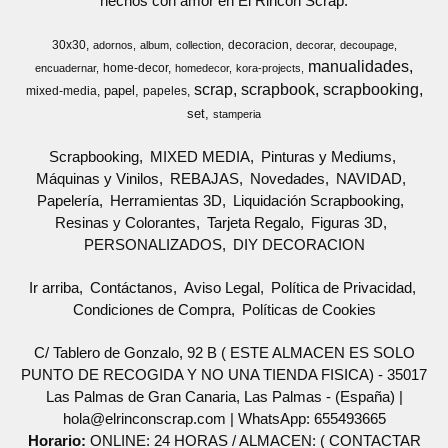
hechos con amor en El Rincon Scrap.
30x30
decoracion
adornos
album
collection
decorar
decoupage
manualidades
home-decor
encuadernar
homedecor
kora-projects
scrap
scrapbook
scrapbooking
papel
mixed-media
papeles
set
stamperia
Scrapbooking
MIXED MEDIA
Pinturas y Mediums
Máquinas y Vinilos
REBAJAS
Novedades
NAVIDAD
Papelería
Herramientas 3D
Liquidación Scrapbooking
Resinas y Colorantes
Tarjeta Regalo
Figuras 3D
PERSONALIZADOS
DIY DECORACION
Ir arriba
Contáctanos
Aviso Legal
Política de Privacidad
Condiciones de Compra
Políticas de Cookies
C/ Tablero de Gonzalo, 92 B ( ESTE ALMACEN ES SOLO
PUNTO DE RECOGIDA Y NO UNA TIENDA FISICA) - 35017
Las Palmas de Gran Canaria, Las Palmas - (España) |
hola@elrinconscrap.com |
WhatsApp: 655493665
Horario:
ONLINE: 24 HORAS / ALMACEN: ( CONTACTAR