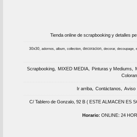
Tienda online de scrapbooking y detalles p
30x30
decoracion
adornos
album
collection
decorar
decoupage
Scrapbooking
MIXED MEDIA
Pinturas y Mediums
Coloran
Ir arriba
Contáctanos
Aviso 
C/ Tablero de Gonzalo, 92 B ( ESTE ALMACEN ES 
Horario:
ONLINE: 24 HOR