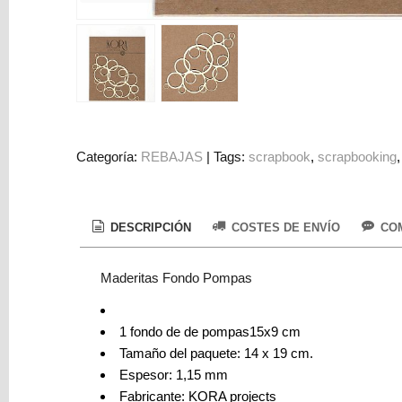
Colorantes
Tarjeta
Regalo
Figuras
3D
PERSONALIZADOS
Categoría:
REBAJAS
|
Tags:
scrapbook
scrapbooking
DIY
DECORACION
DESCRIPCIÓN
COSTES DE ENVÍO
COM
Marcas
Maderitas Fondo Pompas
1 fondo de de pompas15x9 cm
Tamaño del paquete: 14 x 19 cm.
Tu
Espesor: 1,15 mm
Carrito
Fabricante: KORA projects