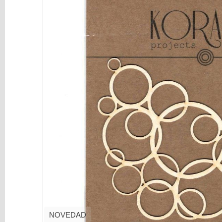
y
Mediums
Máquinas
y
Vinilos
REBAJAS
Novedades
NAVIDAD
Papelería
Herramientas
3D
Liquidación
Scrapbooking
Resinas
y
NOVEDAD