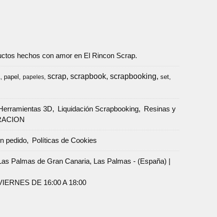
oductos hechos con amor en El Rincon Scrap.
scrap
scrapbook
scrapbooking
papel
set
a
papeles
Herramientas 3D
Liquidación Scrapbooking
Resinas y
RACION
un pedido
Políticas de Cookies
Palmas de Gran Canaria, Las Palmas - (España) |
ERNES DE 16:00 A 18:00