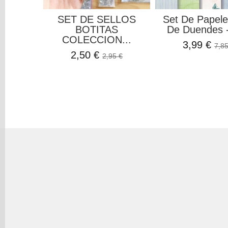
SET DE SELLOS
Set De Papel
BOTITAS
De Duendes - 
COLECCION...
3,99 €
7,85
2,50 €
2,95 €