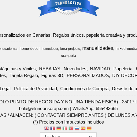
ersonalizados en Canarias. Regalos únicos, papelería creativa y pr
manualidades
home-decor
mixed-medi
encuadernar
homedecor
kora-projects
stamperia
Máquinas y Vinilos
REBAJAS
Novedades
NAVIDAD
Papelería
tes
Tarjeta Regalo
Figuras 3D
PERSONALIZADOS
DIY DECO
Legal
Política de Privacidad
Condiciones de Compra
Desistir de 
SOLO PUNTO DE RECOGIDA Y NO UNA TIENDA FISICA) - 35017 Las 
hola@elrinconscrap.com |
WhatsApp: 655493665
AS / ALMACEN: ( CONTACTAR SIEMPRE ANTES ) DE LUNES A VI
(*) Precios con Impuestos incluidos