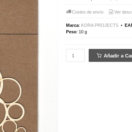
Costes de envío
Ver desc
Marca
:
KORA PROJECTS
•
EAN
Peso
:
10 g
Añadir a Car