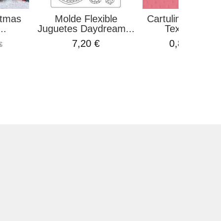
stmas
Molde Flexible
Cartulina o Card
..
Juguetes Daydream...
Texturizada..
7,20 €
0,86 €
€
0,95 €