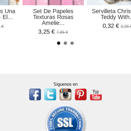
es Una
Set De Papeles
Servilleta Chri
El...
Texturas Rosas
Teddy With.
Amelie...
0,32 €
 €
0,35 
3,25 €
7,85 €
Síguenos en