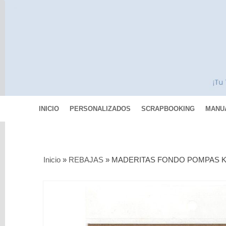
INICIO
PERSONALIZADOS
SCRAPBOOKING
MANU
Categorías
Inicio
»
REBAJAS
»
MADERITAS FONDO POMPAS 
Scrapbooking
MIXED
MEDIA
Pinturas