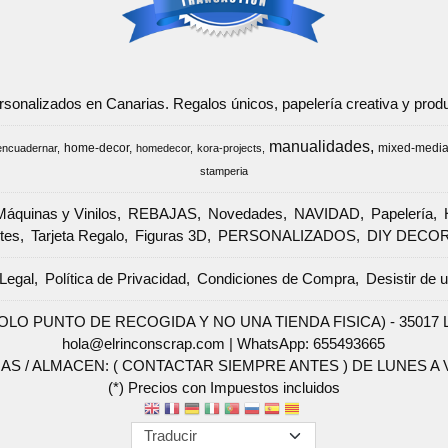
ersonalizados en Canarias. Regalos únicos, papelería creativa y pr
manualidades
home-decor
mixed-medi
encuadernar
homedecor
kora-projects
stamperia
Máquinas y Vinilos
REBAJAS
Novedades
NAVIDAD
Papelería
tes
Tarjeta Regalo
Figuras 3D
PERSONALIZADOS
DIY DECO
Legal
Política de Privacidad
Condiciones de Compra
Desistir de 
SOLO PUNTO DE RECOGIDA Y NO UNA TIENDA FISICA) - 35017 Las 
hola@elrinconscrap.com |
WhatsApp: 655493665
AS / ALMACEN: ( CONTACTAR SIEMPRE ANTES ) DE LUNES A VI
(*) Precios con Impuestos incluidos