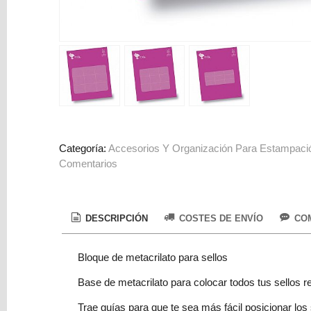
Colorantes
Tarjeta
Regalo
Figuras
3D
PERSONALIZADOS
DIY
Categoría:
Accesorios Y Organización Para Estampaci
DECORACION
Comentarios
Marcas
DESCRIPCIÓN
COSTES DE ENVÍO
COM
Bloque de metacrilato para sellos
Base de metacrilato para colocar todos tus sellos r
Tu
Carrito
Trae guías para que te sea más fácil posicionar los