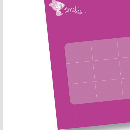
y
Mediums
Máquinas
y
Vinilos
REBAJAS
Novedades
NAVIDAD
Papelería
Herramientas
3D
Liquidación
Scrapbooking
Resinas
y