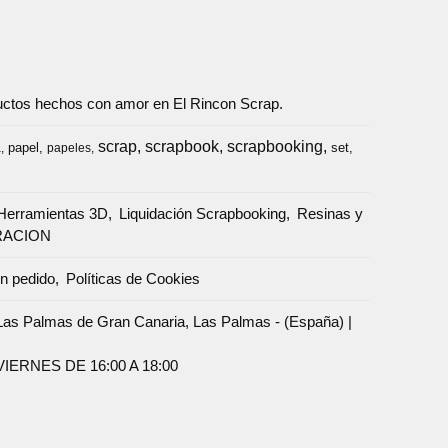
oductos hechos con amor en El Rincon Scrap.
scrap
scrapbook
scrapbooking
papel
set
a
papeles
Herramientas 3D
Liquidación Scrapbooking
Resinas y
RACION
un pedido
Políticas de Cookies
Palmas de Gran Canaria, Las Palmas - (España) |
ERNES DE 16:00 A 18:00