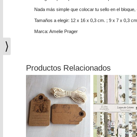
(0)
Nada más simple que colocar tu sello en el bloque, 
El
carrito
Tamaños a elegir: 12 x 16 x 0,3 cm. ; 9 x 7 x 0,3 cm
de
Marca: Amelie Prager
la
compra
⟩
está
vacío
Productos Relacionados
Redes
Sociales
Instagram
Facebook
Youtube