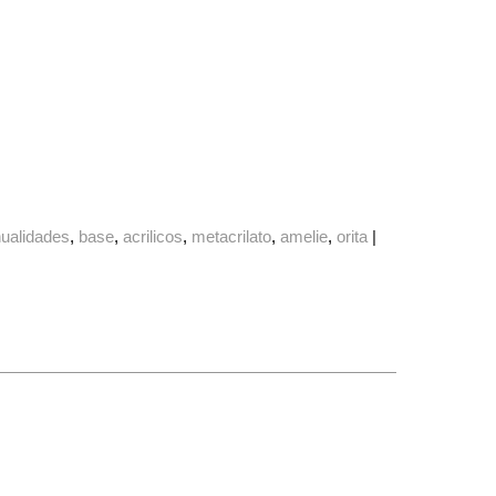
ualidades
base
acrilicos
metacrilato
amelie
orita
|