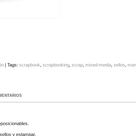
ón
|
Tags:
scrapbook
scrapbooking
scrap
mixed-media
sellos
man
ENTARIOS
eposicionables.
 sellos y estampar.