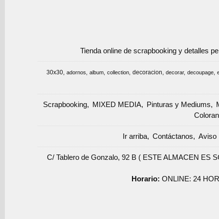
Tienda online de scrapbooking y detalles p
30x30
decoracion
adornos
album
collection
decorar
decoupage
Scrapbooking
MIXED MEDIA
Pinturas y Mediums
Coloran
Ir arriba
Contáctanos
Aviso 
C/ Tablero de Gonzalo, 92 B ( ESTE ALMACEN ES 
Horario:
ONLINE: 24 HOR