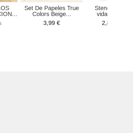
LOS
Set De Papeles True
Stencil Haz de
ION...
Colors Beige...
vida... Amelie.
3,99 €
2,80 €
€
3,75 €