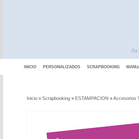
INICIO
PERSONALIZADOS
SCRAPBOOKING
MANU
Categorías
Inicio
»
Scrapbooking
»
ESTAMPACION
»
Accesorios 
Scrapbooking
MIXED
MEDIA
Pinturas