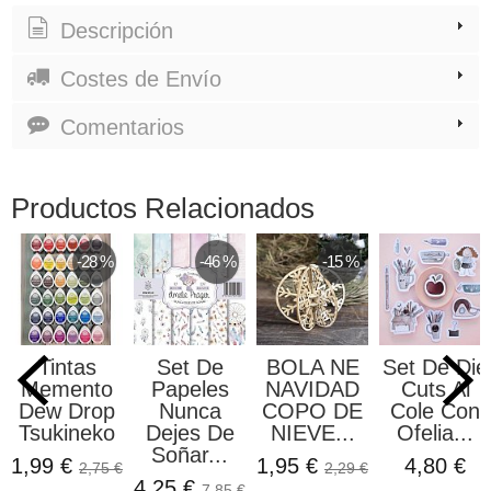
Descripción
Costes de Envío
Comentarios
Productos Relacionados
-28 %
-46 %
-15 %
Tintas
Set De
BOLA NE
Set De Die
Memento
Papeles
NAVIDAD
Cuts Al
Dew Drop
Nunca
COPO DE
Cole Con
Tsukineko
Dejes De
NIEVE...
Ofelia...
Soñar...
1,99 €
1,95 €
4,80 €
2,75 €
2,29 €
4,25 €
7,85 €