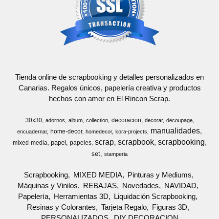
Tienda online de scrapbooking y detalles personalizados en
Canarias. Regalos únicos, papelería creativa y productos
hechos con amor en El Rincon Scrap.
30x30
decoracion
adornos
album
collection
decorar
decoupage
manualidades
home-decor
encuadernar
homedecor
kora-projects
scrap
scrapbook
scrapbooking
papel
mixed-media
papeles
set
stamperia
Scrapbooking
MIXED MEDIA
Pinturas y Mediums
Máquinas y Vinilos
REBAJAS
Novedades
NAVIDAD
Papelería
Herramientas 3D
Liquidación Scrapbooking
Resinas y Colorantes
Tarjeta Regalo
Figuras 3D
PERSONALIZADOS
DIY DECORACION