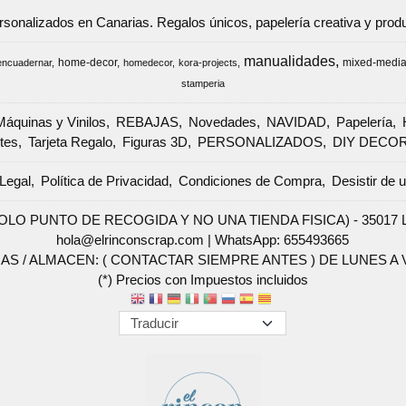
ersonalizados en Canarias. Regalos únicos, papelería creativa y pr
manualidades
home-decor
mixed-medi
encuadernar
homedecor
kora-projects
stamperia
Máquinas y Vinilos
REBAJAS
Novedades
NAVIDAD
Papelería
tes
Tarjeta Regalo
Figuras 3D
PERSONALIZADOS
DIY DECO
Legal
Política de Privacidad
Condiciones de Compra
Desistir de 
SOLO PUNTO DE RECOGIDA Y NO UNA TIENDA FISICA) - 35017 Las 
hola@elrinconscrap.com |
WhatsApp: 655493665
AS / ALMACEN: ( CONTACTAR SIEMPRE ANTES ) DE LUNES A VI
(*) Precios con Impuestos incluidos