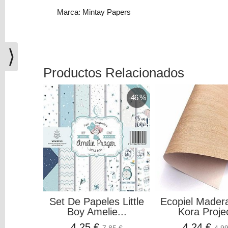
(0)
Marca: Mintay Papers
El
carrito
de
⟩
la
compra
Productos Relacionados
está
vacío
-46 %
Redes
Sociales
Instagram
Facebook
Set De Papeles Little
Ecopiel Mader
Boy Amelie...
Kora Proje
Youtube
4,25 €
4,24 €