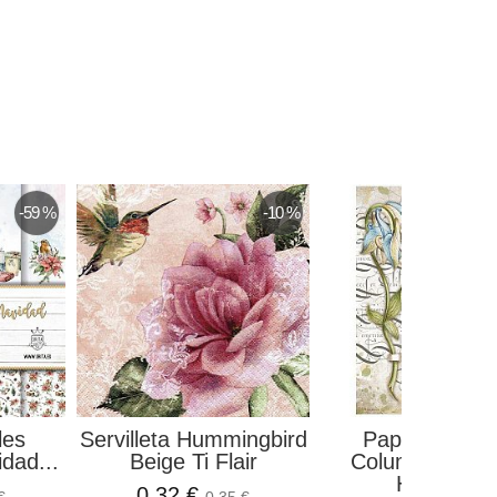
-59 %
-10 %
les
Servilleta Hummingbird
Papel De Arr
dad...
Beige Ti Flair
Columbin Gar
House...
0,32 €