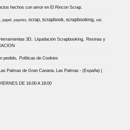
oductos hechos con amor en El Rincon Scrap.
scrap
scrapbook
scrapbooking
papel
set
a
papeles
Herramientas 3D
Liquidación Scrapbooking
Resinas y
RACION
un pedido
Políticas de Cookies
Palmas de Gran Canaria, Las Palmas - (España) |
ERNES DE 16:00 A 18:00