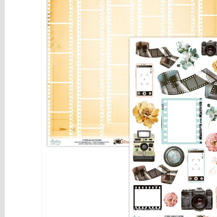
y
Mediums
Máquinas
y
Vinilos
REBAJAS
Novedades
NAVIDAD
Papelería
Herramientas
3D
Liquidación
Scrapbooking
Resinas
y