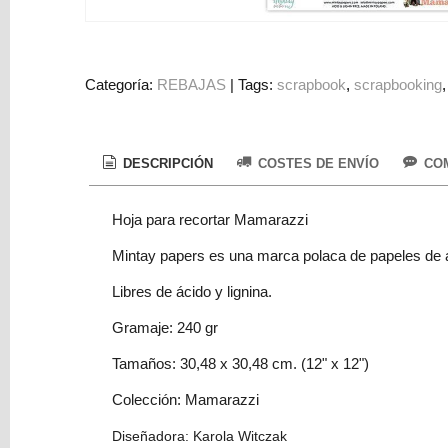
Colorantes
Tarjeta
Regalo
Categoría:
REBAJAS
|
Tags:
scrapbook
scrapbooking
Figuras
3D
PERSONALIZADOS
DESCRIPCIÓN
COSTES DE ENVÍO
COM
DIY
Hoja para recortar Mamarazzi
DECORACION
Mintay papers es una marca polaca de papeles de a
Marcas
Libres de ácido y lignina.
Gramaje: 240 gr
Tamaños: 30,48 x 30,48 cm. (12" x 12")
Colección: Mamarazzi
Tu
Carrito
Diseñadora: Karola Witczak