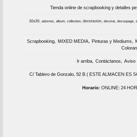
Tienda online de scrapbooking y detalles p
30x30
decoracion
adornos
album
collection
decorar
decoupage
Scrapbooking
MIXED MEDIA
Pinturas y Mediums
Coloran
Ir arriba
Contáctanos
Aviso 
C/ Tablero de Gonzalo, 92 B ( ESTE ALMACEN ES 
Horario:
ONLINE: 24 HOR