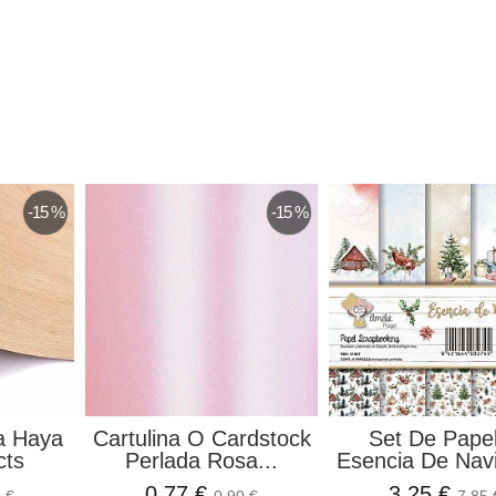
-15 %
-15 %
a Haya
Cartulina O Cardstock
Set De Pape
cts
Perlada Rosa...
Esencia De Navi
0,77 €
3,25 €