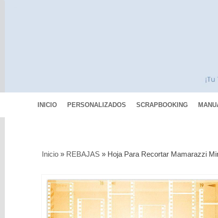
INICIO
PERSONALIZADOS
SCRAPBOOKING
MANU
Categorías
Inicio
»
REBAJAS
»
Hoja Para Recortar Mamarazzi Mi
Scrapbooking
MIXED
MEDIA
Pinturas