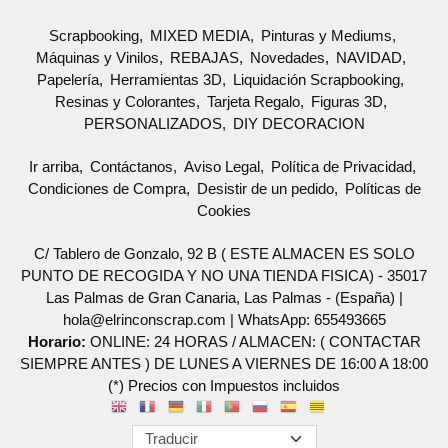
Scrapbooking
MIXED MEDIA
Pinturas y Mediums
Máquinas y Vinilos
REBAJAS
Novedades
NAVIDAD
Papelería
Herramientas 3D
Liquidación Scrapbooking
Resinas y Colorantes
Tarjeta Regalo
Figuras 3D
PERSONALIZADOS
DIY DECORACION
Ir arriba
Contáctanos
Aviso Legal
Política de Privacidad
Condiciones de Compra
Desistir de un pedido
Políticas de
Cookies
C/ Tablero de Gonzalo, 92 B ( ESTE ALMACEN ES SOLO
PUNTO DE RECOGIDA Y NO UNA TIENDA FISICA) - 35017
Las Palmas de Gran Canaria, Las Palmas - (España) |
hola@elrinconscrap.com |
WhatsApp: 655493665
Horario:
ONLINE: 24 HORAS / ALMACEN: ( CONTACTAR
SIEMPRE ANTES ) DE LUNES A VIERNES DE 16:00 A 18:00
(*) Precios con Impuestos incluidos