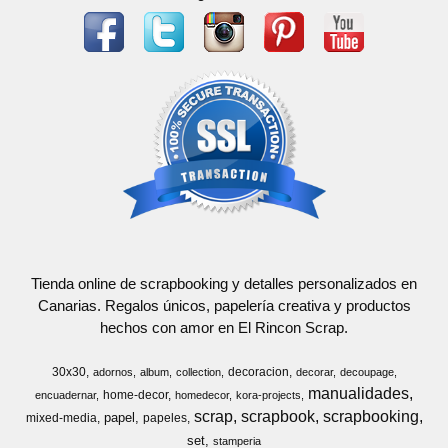
Tienda online de scrapbooking y detalles personalizados en
Canarias. Regalos únicos, papelería creativa y productos
hechos con amor en El Rincon Scrap.
30x30
decoracion
adornos
album
collection
decorar
decoupage
manualidades
home-decor
encuadernar
homedecor
kora-projects
scrap
scrapbook
scrapbooking
papel
mixed-media
papeles
set
stamperia