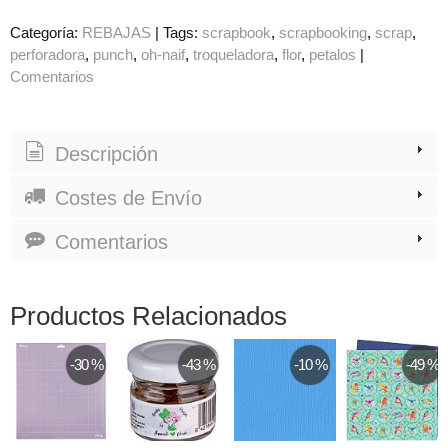
Categoría:
REBAJAS
|
Tags:
scrapbook
scrapbooking
scrap
perforadora
punch
oh-naif
troqueladora
flor
petalos
|
Comentarios
Descripción
Costes de Envío
Comentarios
Productos Relacionados
-30 %
-43 %
-10 %
-49 %