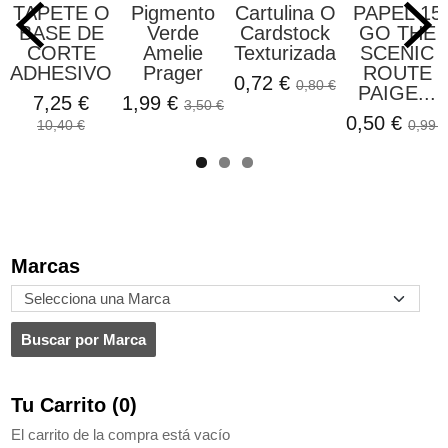
ETE O
Pigmento
Cartulina O
PAPEL 15
S
SE DE
Verde
Cardstock
GO THE
Pa
ORTE
Amelie
Texturizada...
SCENIC
U
ESIVO...
Prager
ROUTE
J
0,72 €
0,80 €
PAIGE...
Min
,25 €
1,99 €
3,50 €
0,50 €
7,9
0,40 €
0,99 €
Marcas
Tu Carrito (0)
El carrito de la compra está vacío