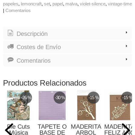
papeles
lemoncraft
set
papel
malva
violet-silence
vintage-time
|
Comentarios
Descripción
Costes de Envío
Comentarios
Productos Relacionados
-26 %
-30 %
-15 %
-15 %
Die Cuts
TAPETE O
MADERITA
MADERITA
Música
BASE DE
ARBOL
FELIZ AÑO