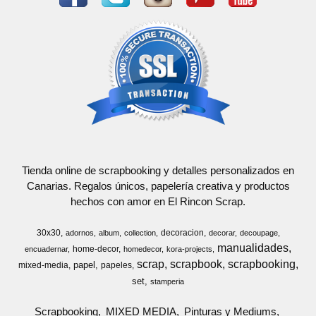
Tienda online de scrapbooking y detalles personalizados en
Canarias. Regalos únicos, papelería creativa y productos
hechos con amor en El Rincon Scrap.
30x30
decoracion
adornos
album
collection
decorar
decoupage
manualidades
home-decor
encuadernar
homedecor
kora-projects
scrap
scrapbook
scrapbooking
papel
mixed-media
papeles
set
stamperia
Scrapbooking
MIXED MEDIA
Pinturas y Mediums