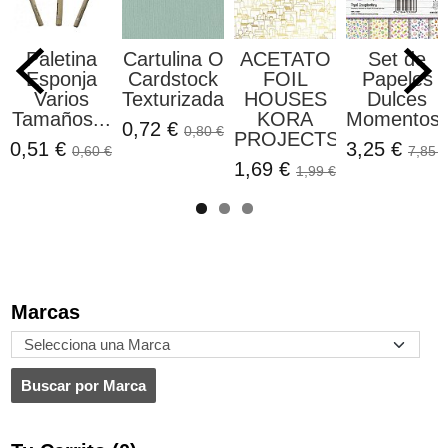
Paletina
Cartulina O
ACETATO
Set de
Esponja
Cardstock
FOIL
Papeles
Varios
Texturizada...
HOUSES
Dulces
Tamaños...
KORA
Momentos..
0,72 €
0,80 €
PROJECTS
0,51 €
3,25 €
0,60 €
7,85 €
1,69 €
1,99 €
Marcas