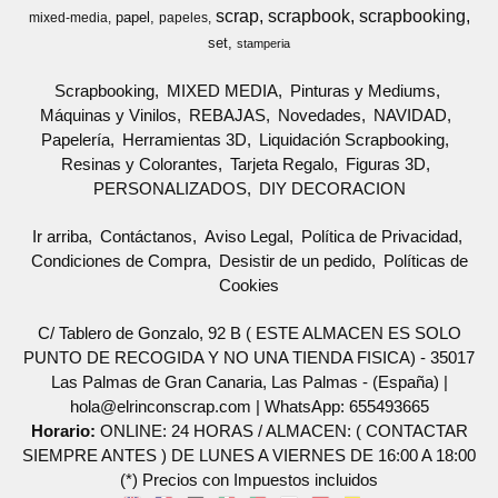
scrap
scrapbook
scrapbooking
papel
mixed-media
papeles
set
stamperia
Scrapbooking
MIXED MEDIA
Pinturas y Mediums
Máquinas y Vinilos
REBAJAS
Novedades
NAVIDAD
Papelería
Herramientas 3D
Liquidación Scrapbooking
Resinas y Colorantes
Tarjeta Regalo
Figuras 3D
PERSONALIZADOS
DIY DECORACION
Ir arriba
Contáctanos
Aviso Legal
Política de Privacidad
Condiciones de Compra
Desistir de un pedido
Políticas de
Cookies
C/ Tablero de Gonzalo, 92 B ( ESTE ALMACEN ES SOLO
PUNTO DE RECOGIDA Y NO UNA TIENDA FISICA) - 35017
Las Palmas de Gran Canaria, Las Palmas - (España) |
hola@elrinconscrap.com |
WhatsApp: 655493665
Horario:
ONLINE: 24 HORAS / ALMACEN: ( CONTACTAR
SIEMPRE ANTES ) DE LUNES A VIERNES DE 16:00 A 18:00
(*) Precios con Impuestos incluidos