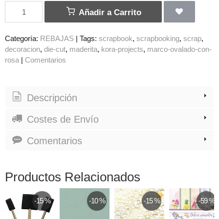
Añadir a Carrito
Categoría:
REBAJAS
|
Tags:
scrapbook
scrapbooking
scrap
decoracion
die-cut
maderita
kora-projects
marco-ovalado-con-
rosa
|
Comentarios
Descripción
Costes de Envío
Comentarios
Productos Relacionados
-15 %
-10 %
-15 %
-59 %