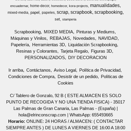
manualidades
home-decor
encuadernar
homedecor
kora-projects
scrap
scrapbook
scrapbooking
papel
mixed-media
papeles
set
stamperia
Scrapbooking
MIXED MEDIA
Pinturas y Mediums
Máquinas y Vinilos
REBAJAS
Novedades
NAVIDAD
Papelería
Herramientas 3D
Liquidación Scrapbooking
Resinas y Colorantes
Tarjeta Regalo
Figuras 3D
PERSONALIZADOS
DIY DECORACION
Ir arriba
Contáctanos
Aviso Legal
Política de Privacidad
Condiciones de Compra
Desistir de un pedido
Políticas de
Cookies
C/ Tablero de Gonzalo, 92 B ( ESTE ALMACEN ES SOLO
PUNTO DE RECOGIDA Y NO UNA TIENDA FISICA) - 35017
Las Palmas de Gran Canaria, Las Palmas - (España) |
hola@elrinconscrap.com |
WhatsApp: 655493665
Horario:
ONLINE: 24 HORAS / ALMACEN: ( CONTACTAR
SIEMPRE ANTES ) DE LUNES A VIERNES DE 16:00 A 18:00