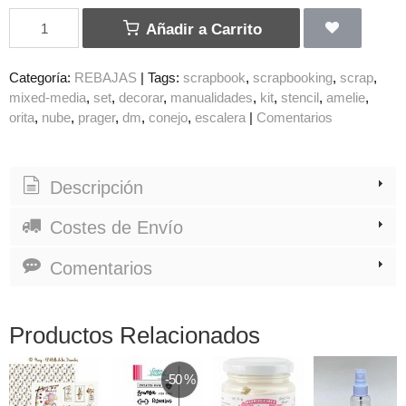
Añadir a Carrito
Categoría:
REBAJAS
|
Tags:
scrapbook
scrapbooking
scrap
mixed-media
set
decorar
manualidades
kit
stencil
amelie
orita
nube
prager
dm
conejo
escalera
|
Comentarios
Descripción
Costes de Envío
Comentarios
Productos Relacionados
-50 %