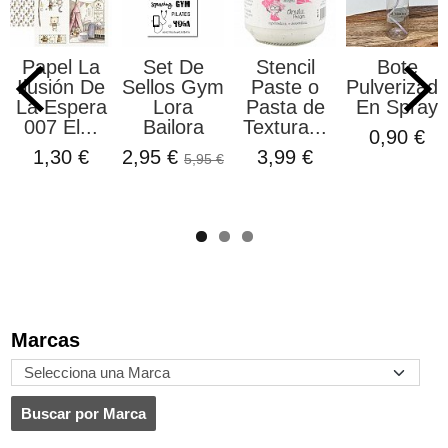
Papel La
Set De
Stencil
Bote
Ilusión De
Sellos Gym
Paste o
Pulverizado
La Espera
Lora
Pasta de
En Spray
007 El...
Bailora
Textura...
0,90 €
1,30 €
2,95 €
3,99 €
5,95 €
Marcas