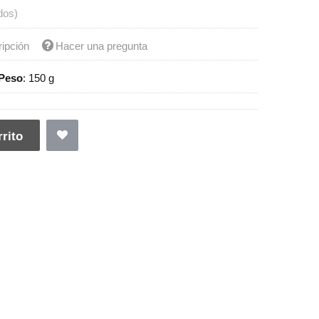
dos)
ripción
Hacer una pregunta
Peso
:
150 g
rito