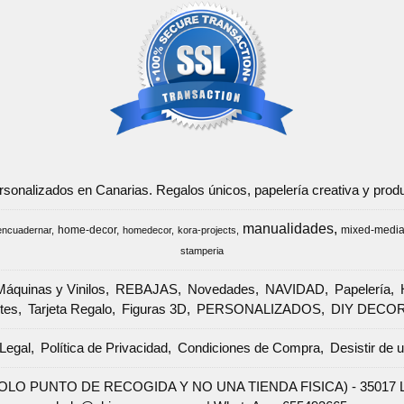
ersonalizados en Canarias. Regalos únicos, papelería creativa y pr
manualidades
home-decor
mixed-medi
encuadernar
homedecor
kora-projects
stamperia
Máquinas y Vinilos
REBAJAS
Novedades
NAVIDAD
Papelería
tes
Tarjeta Regalo
Figuras 3D
PERSONALIZADOS
DIY DECO
Legal
Política de Privacidad
Condiciones de Compra
Desistir de 
SOLO PUNTO DE RECOGIDA Y NO UNA TIENDA FISICA) - 35017 Las 