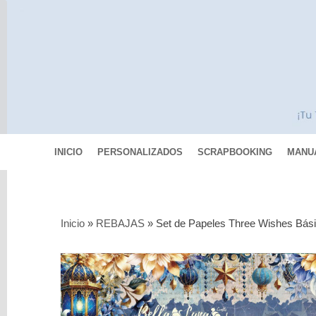
INICIO
PERSONALIZADOS
SCRAPBOOKING
MANU
Categorías
Inicio
»
REBAJAS
»
Set de Papeles Three Wishes Bási
Scrapbooking
MIXED
MEDIA
Pinturas