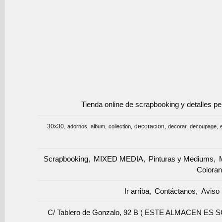
Tienda online de scrapbooking y detalles p
30x30
decoracion
adornos
album
collection
decorar
decoupage
Scrapbooking
MIXED MEDIA
Pinturas y Mediums
Coloran
Ir arriba
Contáctanos
Aviso 
C/ Tablero de Gonzalo, 92 B ( ESTE ALMACEN ES 