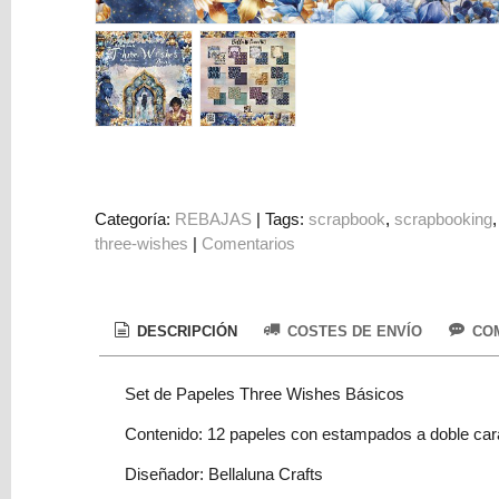
Colorantes
Tarjeta
Regalo
Figuras
3D
PERSONALIZADOS
DIY
Categoría:
REBAJAS
|
Tags:
scrapbook
scrapbooking
three-wishes
|
Comentarios
DECORACION
Marcas
DESCRIPCIÓN
COSTES DE ENVÍO
COM
Set de Papeles Three Wishes Básicos
Contenido: 12 papeles con estampados a doble car
Tu
Diseñador: Bellaluna Crafts
Carrito