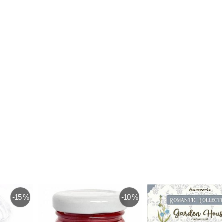
-15 %
-10 %