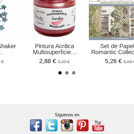
Shaker
Pintura Acrilica
Set de Pape
..
Multisuperficie...
Romantic Collect
2,88 €
5,26 €
 €
3,20 €
6,58 
Síguenos en