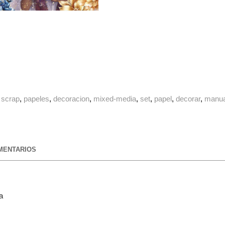
scrap
papeles
decoracion
mixed-media
set
papel
decorar
manua
ENTARIOS
a