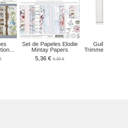
les
Set de Papeles Elodie
Guillotina Max
ion...
Mintay Papers
Trimmer Alua Cid
5,36 €
51,99 €
€
6,30 €