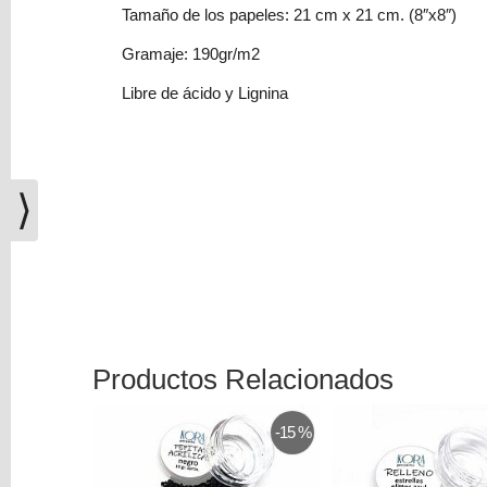
(0)
Tamaño de los papeles: 21 cm x 21 cm. (8″x8″)
El
Gramaje: 190gr/m2
carrito
Libre de ácido y Lignina
de
la
compra
está
vacío
⟩
Redes
Sociales
Instagram
Productos Relacionados
Facebook
-15 %
Youtube