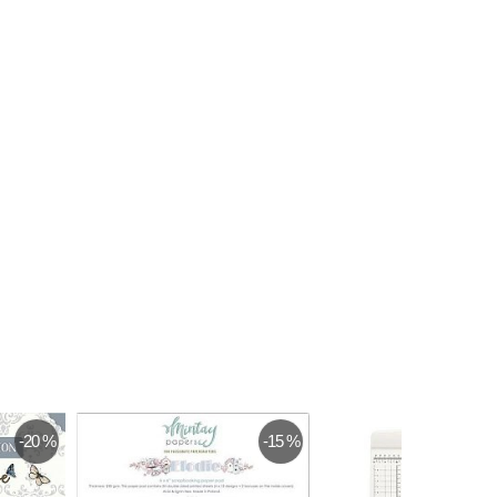
-20 %
-15 %