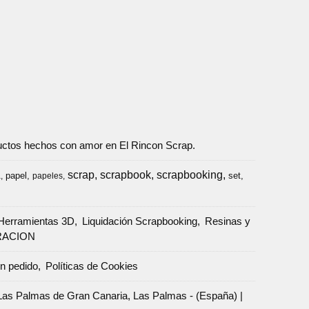
oductos hechos con amor en El Rincon Scrap.
scrap
scrapbook
scrapbooking
papel
set
a
papeles
Herramientas 3D
Liquidación Scrapbooking
Resinas y
RACION
un pedido
Políticas de Cookies
Palmas de Gran Canaria, Las Palmas - (España) |