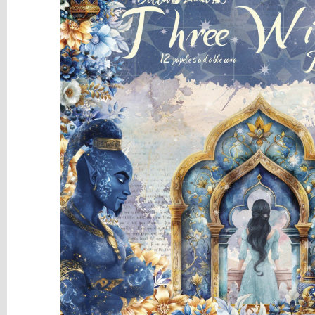
y
Mediums
Máquinas
y
Vinilos
REBAJAS
Novedades
NAVIDAD
Papelería
Herramientas
3D
Liquidación
Scrapbooking
Resinas
y