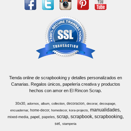
Tienda online de scrapbooking y detalles personalizados en
Canarias. Regalos únicos, papelería creativa y productos
hechos con amor en El Rincon Scrap.
30x30
decoracion
adornos
album
collection
decorar
decoupage
manualidades
home-decor
encuadernar
homedecor
kora-projects
scrap
scrapbook
scrapbooking
papel
mixed-media
papeles
set
stamperia