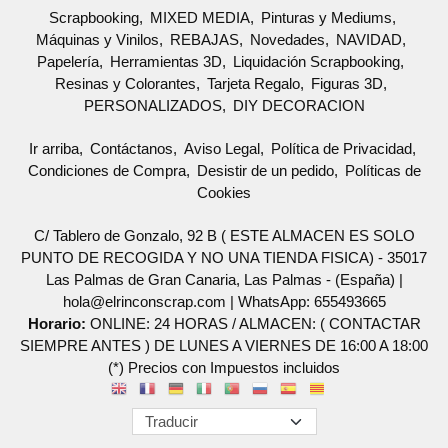
Scrapbooking
MIXED MEDIA
Pinturas y Mediums
Máquinas y Vinilos
REBAJAS
Novedades
NAVIDAD
Papelería
Herramientas 3D
Liquidación Scrapbooking
Resinas y Colorantes
Tarjeta Regalo
Figuras 3D
PERSONALIZADOS
DIY DECORACION
Ir arriba
Contáctanos
Aviso Legal
Política de Privacidad
Condiciones de Compra
Desistir de un pedido
Políticas de
Cookies
C/ Tablero de Gonzalo, 92 B ( ESTE ALMACEN ES SOLO
PUNTO DE RECOGIDA Y NO UNA TIENDA FISICA) - 35017
Las Palmas de Gran Canaria, Las Palmas - (España) |
hola@elrinconscrap.com |
WhatsApp: 655493665
Horario:
ONLINE: 24 HORAS / ALMACEN: ( CONTACTAR
SIEMPRE ANTES ) DE LUNES A VIERNES DE 16:00 A 18:00
(*) Precios con Impuestos incluidos