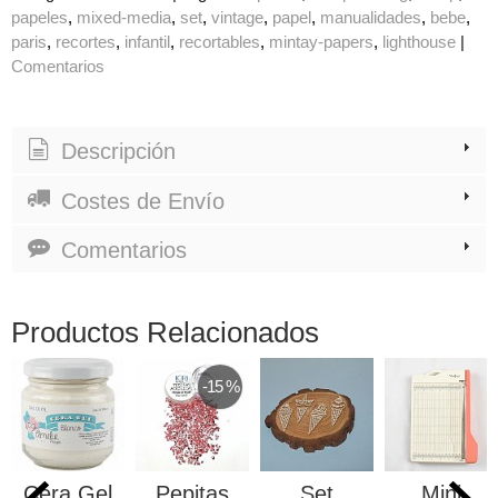
papeles
mixed-media
set
vintage
papel
manualidades
bebe
paris
recortes
infantil
recortables
mintay-papers
lighthouse
|
Comentarios
Descripción
Costes de Envío
Comentarios
Productos Relacionados
-15 %
Cera Gel
Pepitas
Set
Mini