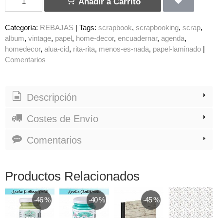
Añadir a Carrito
Categoría:
REBAJAS
|
Tags:
scrapbook
scrapbooking
scrap
album
vintage
papel
home-decor
encuadernar
agenda
homedecor
alua-cid
rita-rita
menos-es-nada
papel-laminado
|
Comentarios
Descripción
Costes de Envío
Comentarios
Productos Relacionados
-46 %
-40 %
-45 %