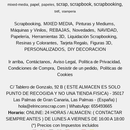
scrap
scrapbook
scrapbooking
papel
mixed-media
papeles
set
stamperia
Scrapbooking
MIXED MEDIA
Pinturas y Mediums
Máquinas y Vinilos
REBAJAS
Novedades
NAVIDAD
Papelería
Herramientas 3D
Liquidación Scrapbooking
Resinas y Colorantes
Tarjeta Regalo
Figuras 3D
PERSONALIZADOS
DIY DECORACION
Ir arriba
Contáctanos
Aviso Legal
Política de Privacidad
Condiciones de Compra
Desistir de un pedido
Políticas de
Cookies
C/ Tablero de Gonzalo, 92 B ( ESTE ALMACEN ES SOLO
PUNTO DE RECOGIDA Y NO UNA TIENDA FISICA) - 35017
Las Palmas de Gran Canaria, Las Palmas - (España) |
hola@elrinconscrap.com |
WhatsApp: 655493665
Horario:
ONLINE: 24 HORAS / ALMACEN: ( CONTACTAR
SIEMPRE ANTES ) DE LUNES A VIERNES DE 16:00 A 18:00
(*) Precios con Impuestos incluidos