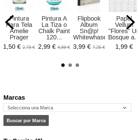
Pintura
Pintura A
Flipbook
Papel
Para Tela
La Tiza o
Album
Vellum
Amelie
Chalk Paint
Sn@p!
"Flores" Un
Prager
120...
Whitewhased...
Bosque a...
1,50 €
2,99 €
3,99 €
1,99 €
2,78 €
4,99 €
7,25 €
Marcas